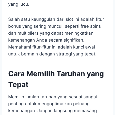
yang lucu.
Salah satu keunggulan dari slot ini adalah fitur
bonus yang sering muncul, seperti free spins
dan multipliers yang dapat meningkatkan
kemenangan Anda secara signifikan.
Memahami fitur-fitur ini adalah kunci awal
untuk bermain dengan strategi yang tepat.
Cara Memilih Taruhan yang
Tepat
Memilih jumlah taruhan yang sesuai sangat
penting untuk mengoptimalkan peluang
kemenangan. Jangan langsung memasang