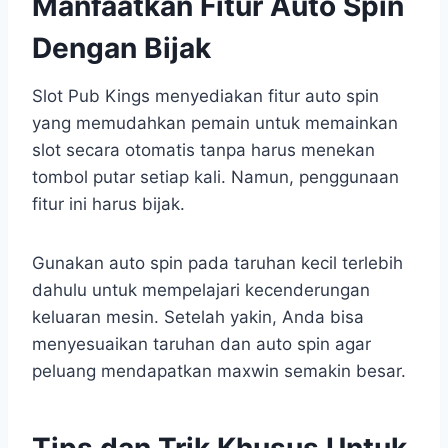
Manfaatkan Fitur Auto Spin
Dengan Bijak
Slot Pub Kings menyediakan fitur auto spin
yang memudahkan pemain untuk memainkan
slot secara otomatis tanpa harus menekan
tombol putar setiap kali. Namun, penggunaan
fitur ini harus bijak.
Gunakan auto spin pada taruhan kecil terlebih
dahulu untuk mempelajari kecenderungan
keluaran mesin. Setelah yakin, Anda bisa
menyesuaikan taruhan dan auto spin agar
peluang mendapatkan maxwin semakin besar.