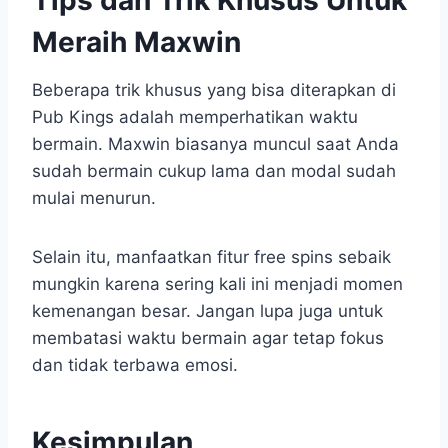
Tips dan Trik Khusus Untuk
Meraih Maxwin
Beberapa trik khusus yang bisa diterapkan di
Pub Kings adalah memperhatikan waktu
bermain. Maxwin biasanya muncul saat Anda
sudah bermain cukup lama dan modal sudah
mulai menurun.
Selain itu, manfaatkan fitur free spins sebaik
mungkin karena sering kali ini menjadi momen
kemenangan besar. Jangan lupa juga untuk
membatasi waktu bermain agar tetap fokus
dan tidak terbawa emosi.
Kesimpulan