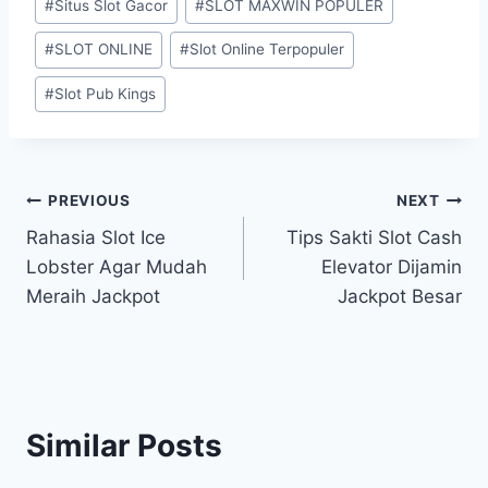
#
Situs Slot Gacor
#
SLOT MAXWIN POPULER
Tags:
#
SLOT ONLINE
#
Slot Online Terpopuler
#
Slot Pub Kings
Post
PREVIOUS
NEXT
Rahasia Slot Ice
Tips Sakti Slot Cash
navigation
Lobster Agar Mudah
Elevator Dijamin
Meraih Jackpot
Jackpot Besar
Similar Posts