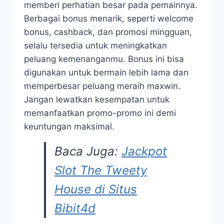
memberi perhatian besar pada pemainnya.
Berbagai bonus menarik, seperti welcome
bonus, cashback, dan promosi mingguan,
selalu tersedia untuk meningkatkan
peluang kemenanganmu. Bonus ini bisa
digunakan untuk bermain lebih lama dan
memperbesar peluang meraih maxwin.
Jangan lewatkan kesempatan untuk
memanfaatkan promo-promo ini demi
keuntungan maksimal.
Baca Juga:
Jackpot
Slot The Tweety
House di Situs
Bibit4d