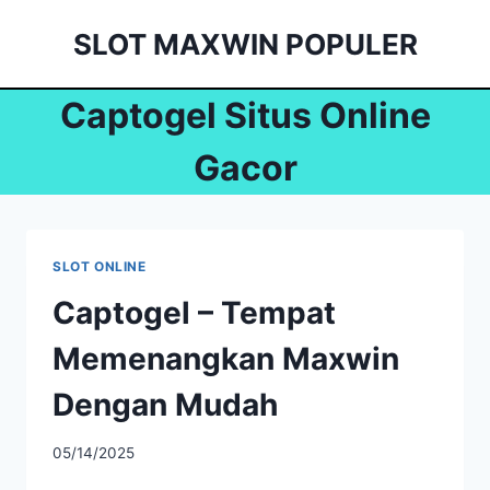
Skip
SLOT MAXWIN POPULER
to
content
Captogel Situs Online
Gacor
SLOT ONLINE
Captogel – Tempat
Memenangkan Maxwin
Dengan Mudah
05/14/2025