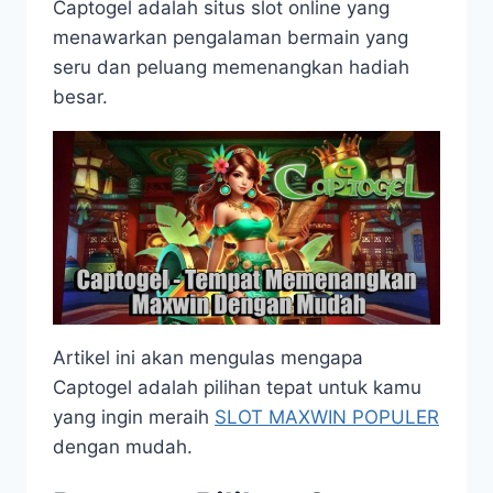
Captogel adalah situs slot online yang
menawarkan pengalaman bermain yang
seru dan peluang memenangkan hadiah
besar.
Artikel ini akan mengulas mengapa
Captogel adalah pilihan tepat untuk kamu
yang ingin meraih
SLOT MAXWIN POPULER
dengan mudah.