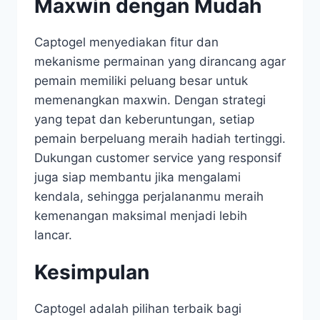
Maxwin dengan Mudah
Captogel menyediakan fitur dan
mekanisme permainan yang dirancang agar
pemain memiliki peluang besar untuk
memenangkan maxwin. Dengan strategi
yang tepat dan keberuntungan, setiap
pemain berpeluang meraih hadiah tertinggi.
Dukungan customer service yang responsif
juga siap membantu jika mengalami
kendala, sehingga perjalananmu meraih
kemenangan maksimal menjadi lebih
lancar.
Kesimpulan
Captogel adalah pilihan terbaik bagi