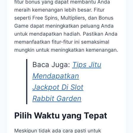
fitur bonus yang dapat membantu Anda
meraih kemenangan lebih besar. Fitur
seperti Free Spins, Multipliers, dan Bonus
Game dapat meningkatkan peluang Anda
untuk mendapatkan hadiah. Pastikan Anda
memanfaatkan fitur-fitur ini semaksimal
mungkin untuk meningkatkan kemenangan.
Baca Juga:
Tips Jitu
Mendapatkan
Jackpot Di Slot
Rabbit Garden
Pilih Waktu yang Tepat
Meskipun tidak ada cara pasti untuk