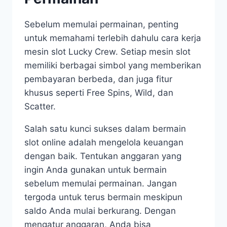
Sebelum memulai permainan, penting
untuk memahami terlebih dahulu cara kerja
mesin slot Lucky Crew. Setiap mesin slot
memiliki berbagai simbol yang memberikan
pembayaran berbeda, dan juga fitur
khusus seperti Free Spins, Wild, dan
Scatter.
Salah satu kunci sukses dalam bermain
slot online adalah mengelola keuangan
dengan baik. Tentukan anggaran yang
ingin Anda gunakan untuk bermain
sebelum memulai permainan. Jangan
tergoda untuk terus bermain meskipun
saldo Anda mulai berkurang. Dengan
mengatur anggaran, Anda bisa