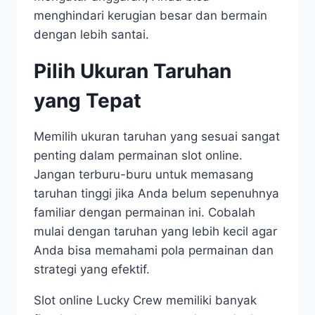
menghindari kerugian besar dan bermain
dengan lebih santai.
Pilih Ukuran Taruhan
yang Tepat
Memilih ukuran taruhan yang sesuai sangat
penting dalam permainan slot online.
Jangan terburu-buru untuk memasang
taruhan tinggi jika Anda belum sepenuhnya
familiar dengan permainan ini. Cobalah
mulai dengan taruhan yang lebih kecil agar
Anda bisa memahami pola permainan dan
strategi yang efektif.
Slot online Lucky Crew memiliki banyak