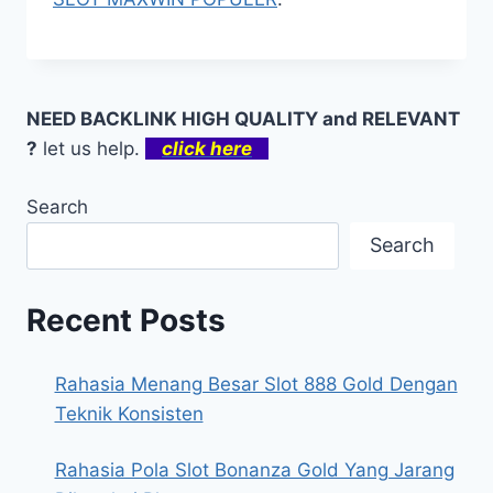
NEED BACKLINK HIGH QUALITY and RELEVANT
?
let us help.
click here
Search
Search
Recent Posts
Rahasia Menang Besar Slot 888 Gold Dengan
Teknik Konsisten
Rahasia Pola Slot Bonanza Gold Yang Jarang