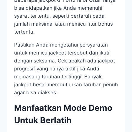
Beberapa jackpot di Fortune of Giza hanya
bisa didapatkan jika Anda memenuhi
syarat tertentu, seperti bertaruh pada
jumlah maksimal atau memicu fitur bonus
tertentu.
Pastikan Anda mengetahui persyaratan
untuk memicu jackpot tersebut dan ikuti
dengan seksama. Cek apakah ada jackpot
progresif yang hanya aktif jika Anda
memasang taruhan tertinggi. Banyak
jackpot besar membutuhkan taruhan penuh
agar bisa diakses.
Manfaatkan Mode Demo
Untuk Berlatih