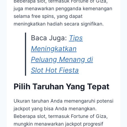
Beberapa slot, termasuk Fortune of Giza,
juga menawarkan pengganda kemenangan
selama free spins, yang dapat
meningkatkan hadiah secara signifikan.
Baca Juga:
Tips
Meningkatkan
Peluang Menang di
Slot Hot Fiesta
Pilih Taruhan Yang Tepat
Ukuran taruhan Anda memengaruhi potensi
jackpot yang bisa Anda menangkan.
Beberapa slot, termasuk Fortune of Giza,
mungkin menawarkan jackpot progresif