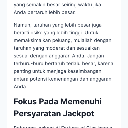
yang semakin besar seiring waktu jika
Anda bertaruh lebih besar.
Namun, taruhan yang lebih besar juga
berarti risiko yang lebih tinggi. Untuk
memaksimalkan peluang, mulailah dengan
taruhan yang moderat dan sesuaikan
sesuai dengan anggaran Anda. Jangan
terburu-buru bertaruh terlalu besar, karena
penting untuk menjaga keseimbangan
antara potensi kemenangan dan anggaran
Anda.
Fokus Pada Memenuhi
Persyaratan Jackpot