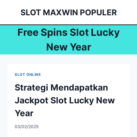
Skip
SLOT MAXWIN POPULER
to
content
Free Spins Slot Lucky
New Year
SLOT ONLINE
Strategi Mendapatkan
Jackpot Slot Lucky New
Year
03/02/2025