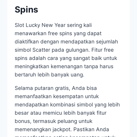
Spins
Slot Lucky New Year sering kali
menawarkan free spins yang dapat
diaktifkan dengan mendapatkan sejumlah
simbol Scatter pada gulungan. Fitur free
spins adalah cara yang sangat baik untuk
meningkatkan kemenangan tanpa harus
bertaruh lebih banyak uang.
Selama putaran gratis, Anda bisa
memanfaatkan kesempatan untuk
mendapatkan kombinasi simbol yang lebih
besar atau memicu lebih banyak fitur
bonus, termasuk peluang untuk
memenangkan jackpot. Pastikan Anda