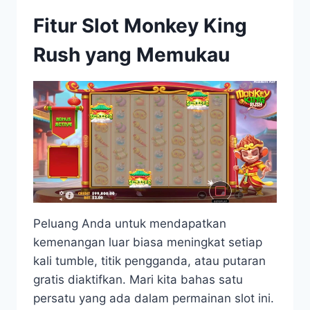
Fitur Slot Monkey King
Rush yang Memukau
Peluang Anda untuk mendapatkan
kemenangan luar biasa meningkat setiap
kali tumble, titik pengganda, atau putaran
gratis diaktifkan. Mari kita bahas satu
persatu yang ada dalam permainan slot ini.