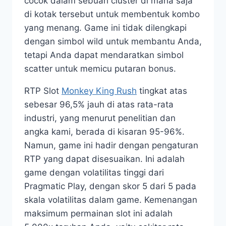
cocok dalam sebuah cluster di mana saja
di kotak tersebut untuk membentuk kombo
yang menang. Game ini tidak dilengkapi
dengan simbol wild untuk membantu Anda,
tetapi Anda dapat mendaratkan simbol
scatter untuk memicu putaran bonus.
RTP Slot
Monkey King Rush
tingkat atas
sebesar 96,5% jauh di atas rata-rata
industri, yang menurut penelitian dan
angka kami, berada di kisaran 95-96%.
Namun, game ini hadir dengan pengaturan
RTP yang dapat disesuaikan. Ini adalah
game dengan volatilitas tinggi dari
Pragmatic Play, dengan skor 5 dari 5 pada
skala volatilitas dalam game. Kemenangan
maksimum permainan slot ini adalah