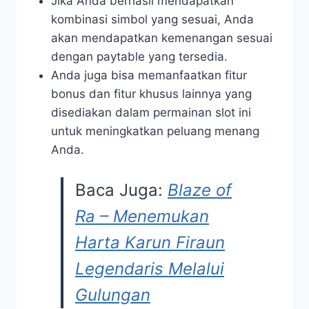
Jika Anda berhasil mendapatkan
kombinasi simbol yang sesuai, Anda
akan mendapatkan kemenangan sesuai
dengan paytable yang tersedia.
Anda juga bisa memanfaatkan fitur
bonus dan fitur khusus lainnya yang
disediakan dalam permainan slot ini
untuk meningkatkan peluang menang
Anda.
Baca Juga:
Blaze of
Ra – Menemukan
Harta Karun Firaun
Legendaris Melalui
Gulungan