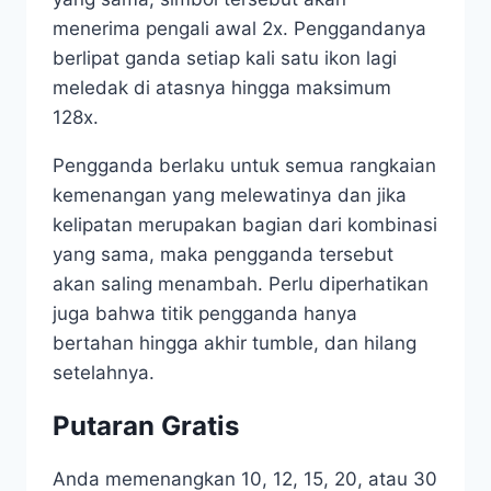
menerima pengali awal 2x. Penggandanya
berlipat ganda setiap kali satu ikon lagi
meledak di atasnya hingga maksimum
128x.
Pengganda berlaku untuk semua rangkaian
kemenangan yang melewatinya dan jika
kelipatan merupakan bagian dari kombinasi
yang sama, maka pengganda tersebut
akan saling menambah. Perlu diperhatikan
juga bahwa titik pengganda hanya
bertahan hingga akhir tumble, dan hilang
setelahnya.
Putaran Gratis
Anda memenangkan 10, 12, 15, 20, atau 30