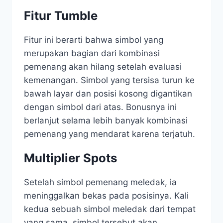
Fitur Tumble
Fitur ini berarti bahwa simbol yang
merupakan bagian dari kombinasi
pemenang akan hilang setelah evaluasi
kemenangan. Simbol yang tersisa turun ke
bawah layar dan posisi kosong digantikan
dengan simbol dari atas. Bonusnya ini
berlanjut selama lebih banyak kombinasi
pemenang yang mendarat karena terjatuh.
Multiplier Spots
Setelah simbol pemenang meledak, ia
meninggalkan bekas pada posisinya. Kali
kedua sebuah simbol meledak dari tempat
yang sama, simbol tersebut akan