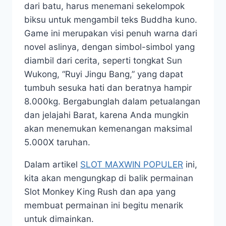
dari batu, harus menemani sekelompok
biksu untuk mengambil teks Buddha kuno.
Game ini merupakan visi penuh warna dari
novel aslinya, dengan simbol-simbol yang
diambil dari cerita, seperti tongkat Sun
Wukong, “Ruyi Jingu Bang,” yang dapat
tumbuh sesuka hati dan beratnya hampir
8.000kg. Bergabunglah dalam petualangan
dan jelajahi Barat, karena Anda mungkin
akan menemukan kemenangan maksimal
5.000X taruhan.
Dalam artikel
SLOT MAXWIN POPULER
ini,
kita akan mengungkap di balik permainan
Slot Monkey King Rush dan apa yang
membuat permainan ini begitu menarik
untuk dimainkan.