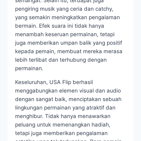
semangat. Selain itu, terdapat juga
pengiring musik yang ceria dan catchy,
yang semakin meningkatkan pengalaman
bermain. Efek suara ini tidak hanya
menambah keseruan permainan, tetapi
juga memberikan umpan balik yang positif
kepada pemain, membuat mereka merasa
lebih terlibat dan terhubung dengan
permainan.
Keseluruhan, USA Flip berhasil
menggabungkan elemen visual dan audio
dengan sangat baik, menciptakan sebuah
lingkungan permainan yang atraktif dan
menghibur. Tidak hanya menawarkan
peluang untuk memenangkan hadiah,
tetapi juga memberikan pengalaman