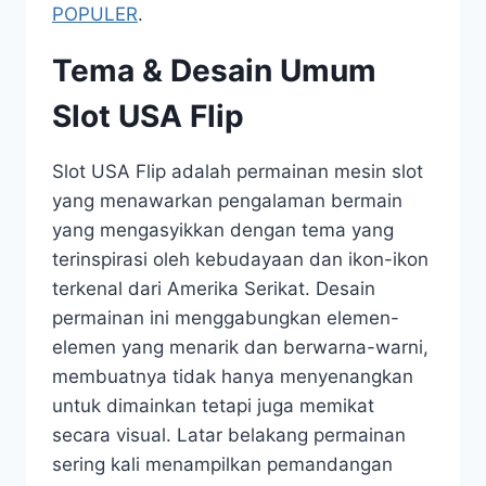
POPULER
.
Tema & Desain Umum
Slot USA Flip
Slot USA Flip adalah permainan mesin slot
yang menawarkan pengalaman bermain
yang mengasyikkan dengan tema yang
terinspirasi oleh kebudayaan dan ikon-ikon
terkenal dari Amerika Serikat. Desain
permainan ini menggabungkan elemen-
elemen yang menarik dan berwarna-warni,
membuatnya tidak hanya menyenangkan
untuk dimainkan tetapi juga memikat
secara visual. Latar belakang permainan
sering kali menampilkan pemandangan