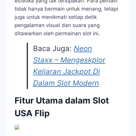
estetika yang tak terlupakan. Para pemain
tidak hanya bermain untuk menang, tetapi
juga untuk menikmati setiap detik
pengalaman visual dan suara yang
ditawarkan oleh permainan slot ini.
Baca Juga:
Neon
Staxx – Mengeskplor
Keliaran Jackpot Di
Dalam Slot Modern
Fitur Utama dalam Slot
USA Flip