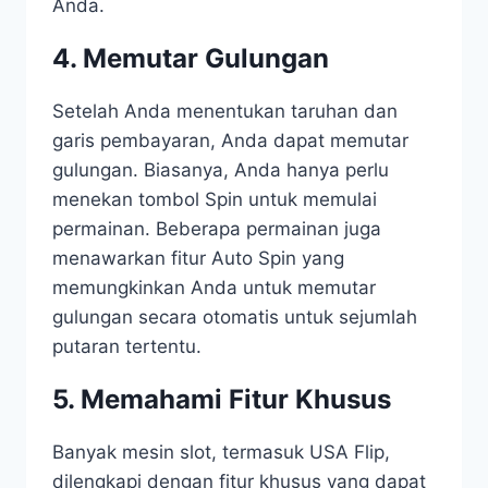
Anda.
4. Memutar Gulungan
Setelah Anda menentukan taruhan dan
garis pembayaran, Anda dapat memutar
gulungan. Biasanya, Anda hanya perlu
menekan tombol Spin untuk memulai
permainan. Beberapa permainan juga
menawarkan fitur Auto Spin yang
memungkinkan Anda untuk memutar
gulungan secara otomatis untuk sejumlah
putaran tertentu.
5. Memahami Fitur Khusus
Banyak mesin slot, termasuk USA Flip,
dilengkapi dengan fitur khusus yang dapat