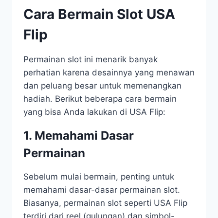
Cara Bermain Slot USA
Flip
Permainan slot ini menarik banyak
perhatian karena desainnya yang menawan
dan peluang besar untuk memenangkan
hadiah. Berikut beberapa cara bermain
yang bisa Anda lakukan di USA Flip:
1. Memahami Dasar
Permainan
Sebelum mulai bermain, penting untuk
memahami dasar-dasar permainan slot.
Biasanya, permainan slot seperti USA Flip
terdiri dari reel (gulungan) dan simbol-