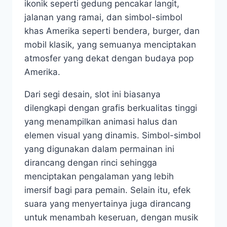
ikonik seperti gedung pencakar langit,
jalanan yang ramai, dan simbol-simbol
khas Amerika seperti bendera, burger, dan
mobil klasik, yang semuanya menciptakan
atmosfer yang dekat dengan budaya pop
Amerika.
Dari segi desain, slot ini biasanya
dilengkapi dengan grafis berkualitas tinggi
yang menampilkan animasi halus dan
elemen visual yang dinamis. Simbol-simbol
yang digunakan dalam permainan ini
dirancang dengan rinci sehingga
menciptakan pengalaman yang lebih
imersif bagi para pemain. Selain itu, efek
suara yang menyertainya juga dirancang
untuk menambah keseruan, dengan musik