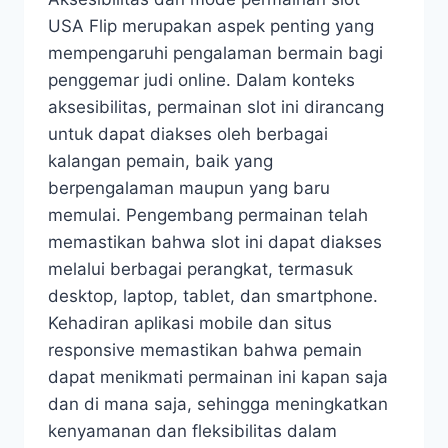
USA Flip merupakan aspek penting yang
mempengaruhi pengalaman bermain bagi
penggemar judi online. Dalam konteks
aksesibilitas, permainan slot ini dirancang
untuk dapat diakses oleh berbagai
kalangan pemain, baik yang
berpengalaman maupun yang baru
memulai. Pengembang permainan telah
memastikan bahwa slot ini dapat diakses
melalui berbagai perangkat, termasuk
desktop, laptop, tablet, dan smartphone.
Kehadiran aplikasi mobile dan situs
responsive memastikan bahwa pemain
dapat menikmati permainan ini kapan saja
dan di mana saja, sehingga meningkatkan
kenyamanan dan fleksibilitas dalam