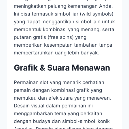
meningkatkan peluang kemenangan Anda.
Ini bisa termasuk simbol liar (wild symbols)
yang dapat menggantikan simbol lain untuk
membentuk kombinasi yang menang, serta
putaran gratis (free spins) yang
memberikan kesempatan tambahan tanpa
mempertaruhkan uang lebih banyak.
Grafik & Suara Menawan
Permainan slot yang menarik perhatian
pemain dengan kombinasi grafik yang
memukau dan efek suara yang menawan.
Desain visual dalam permainan ini
menggambarkan tema yang berkaitan
dengan budaya dan simbol-simbol ikonik