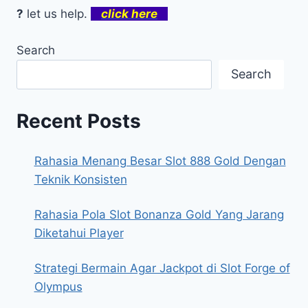
?
let us help.
click here
Search
Search
Recent Posts
Rahasia Menang Besar Slot 888 Gold Dengan
Teknik Konsisten
Rahasia Pola Slot Bonanza Gold Yang Jarang
Diketahui Player
Strategi Bermain Agar Jackpot di Slot Forge of
Olympus