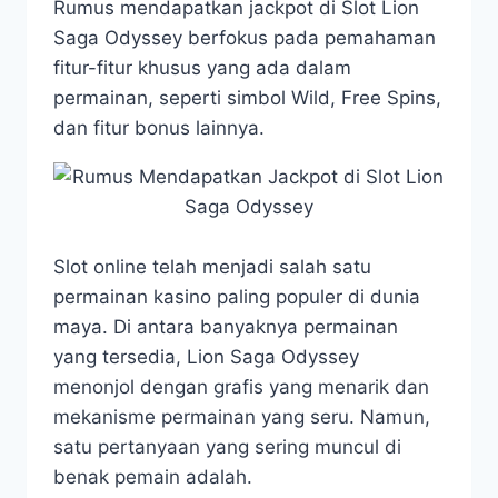
Rumus mendapatkan jackpot di Slot Lion
Saga Odyssey berfokus pada pemahaman
fitur-fitur khusus yang ada dalam
permainan, seperti simbol Wild, Free Spins,
dan fitur bonus lainnya.
Slot online telah menjadi salah satu
permainan kasino paling populer di dunia
maya. Di antara banyaknya permainan
yang tersedia, Lion Saga Odyssey
menonjol dengan grafis yang menarik dan
mekanisme permainan yang seru. Namun,
satu pertanyaan yang sering muncul di
benak pemain adalah.