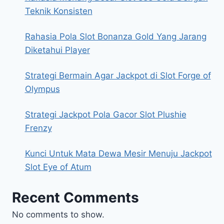
Teknik Konsisten
Rahasia Pola Slot Bonanza Gold Yang Jarang
Diketahui Player
Strategi Bermain Agar Jackpot di Slot Forge of
Olympus
Strategi Jackpot Pola Gacor Slot Plushie
Frenzy
Kunci Untuk Mata Dewa Mesir Menuju Jackpot
Slot Eye of Atum
Recent Comments
No comments to show.