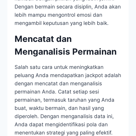
Dengan bermain secara disiplin, Anda akan
lebih mampu mengontrol emosi dan
mengambil keputusan yang lebih baik.
Mencatat dan
Menganalisis Permainan
Salah satu cara untuk meningkatkan
peluang Anda mendapatkan jackpot adalah
dengan mencatat dan menganalisis
permainan Anda. Catat setiap sesi
permainan, termasuk taruhan yang Anda
buat, waktu bermain, dan hasil yang
diperoleh. Dengan menganalisis data ini,
Anda dapat mengidentifikasi pola dan
menentukan strategi yang paling efektif.