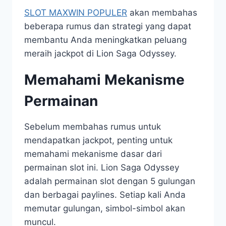
SLOT MAXWIN POPULER
akan membahas
beberapa rumus dan strategi yang dapat
membantu Anda meningkatkan peluang
meraih jackpot di Lion Saga Odyssey.
Memahami Mekanisme
Permainan
Sebelum membahas rumus untuk
mendapatkan jackpot, penting untuk
memahami mekanisme dasar dari
permainan slot ini. Lion Saga Odyssey
adalah permainan slot dengan 5 gulungan
dan berbagai paylines. Setiap kali Anda
memutar gulungan, simbol-simbol akan
muncul.