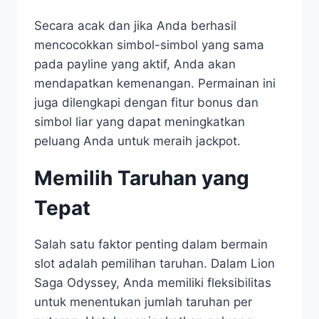
Secara acak dan jika Anda berhasil
mencocokkan simbol-simbol yang sama
pada payline yang aktif, Anda akan
mendapatkan kemenangan. Permainan ini
juga dilengkapi dengan fitur bonus dan
simbol liar yang dapat meningkatkan
peluang Anda untuk meraih jackpot.
Memilih Taruhan yang
Tepat
Salah satu faktor penting dalam bermain
slot adalah pemilihan taruhan. Dalam Lion
Saga Odyssey, Anda memiliki fleksibilitas
untuk menentukan jumlah taruhan per