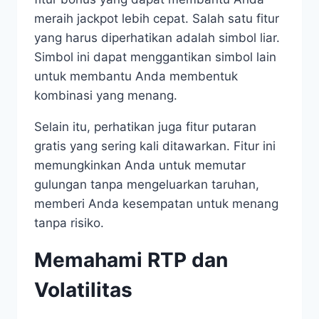
meraih jackpot lebih cepat. Salah satu fitur
yang harus diperhatikan adalah simbol liar.
Simbol ini dapat menggantikan simbol lain
untuk membantu Anda membentuk
kombinasi yang menang.
Selain itu, perhatikan juga fitur putaran
gratis yang sering kali ditawarkan. Fitur ini
memungkinkan Anda untuk memutar
gulungan tanpa mengeluarkan taruhan,
memberi Anda kesempatan untuk menang
tanpa risiko.
Memahami RTP dan
Volatilitas