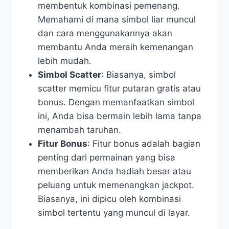
membentuk kombinasi pemenang.
Memahami di mana simbol liar muncul
dan cara menggunakannya akan
membantu Anda meraih kemenangan
lebih mudah.
Simbol Scatter
: Biasanya, simbol
scatter memicu fitur putaran gratis atau
bonus. Dengan memanfaatkan simbol
ini, Anda bisa bermain lebih lama tanpa
menambah taruhan.
Fitur Bonus
: Fitur bonus adalah bagian
penting dari permainan yang bisa
memberikan Anda hadiah besar atau
peluang untuk memenangkan jackpot.
Biasanya, ini dipicu oleh kombinasi
simbol tertentu yang muncul di layar.