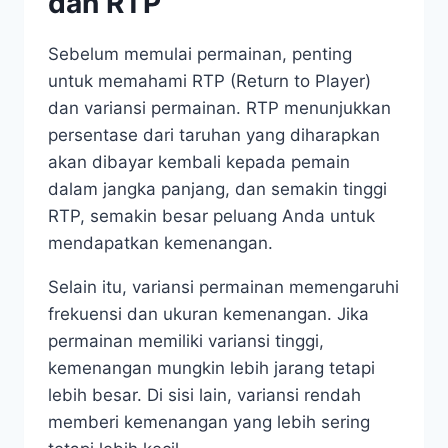
dan RTP
Sebelum memulai permainan, penting
untuk memahami RTP (Return to Player)
dan variansi permainan. RTP menunjukkan
persentase dari taruhan yang diharapkan
akan dibayar kembali kepada pemain
dalam jangka panjang, dan semakin tinggi
RTP, semakin besar peluang Anda untuk
mendapatkan kemenangan.
Selain itu, variansi permainan memengaruhi
frekuensi dan ukuran kemenangan. Jika
permainan memiliki variansi tinggi,
kemenangan mungkin lebih jarang tetapi
lebih besar. Di sisi lain, variansi rendah
memberi kemenangan yang lebih sering