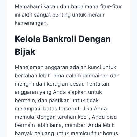
Memahami kapan dan bagaimana fitur-fitur
ini aktif sangat penting untuk meraih
kemenangan.
Kelola Bankroll Dengan
Bijak
Manajemen anggaran adalah kunci untuk
bertahan lebih lama dalam permainan dan
menghindari kerugian besar. Tentukan
anggaran yang Anda siapkan untuk
bermain, dan pastikan untuk tidak
melampaui batas tersebut. Jika Anda
memulai dengan taruhan kecil, Anda bisa
bermain lebih lama, memberi Anda lebih
banyak peluang untuk memicu fitur bonus