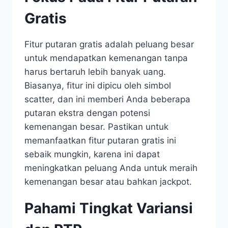
Gratis
Fitur putaran gratis adalah peluang besar
untuk mendapatkan kemenangan tanpa
harus bertaruh lebih banyak uang.
Biasanya, fitur ini dipicu oleh simbol
scatter, dan ini memberi Anda beberapa
putaran ekstra dengan potensi
kemenangan besar. Pastikan untuk
memanfaatkan fitur putaran gratis ini
sebaik mungkin, karena ini dapat
meningkatkan peluang Anda untuk meraih
kemenangan besar atau bahkan jackpot.
Pahami Tingkat Variansi