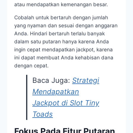
atau mendapatkan kemenangan besar.
Cobalah untuk bertaruh dengan jumlah
yang nyaman dan sesuai dengan anggaran
Anda. Hindari bertaruh terlalu banyak
dalam satu putaran hanya karena Anda
ingin cepat mendapatkan jackpot, karena
ini dapat membuat Anda kehabisan dana
dengan cepat.
Baca Juga:
Strategi
Mendapatkan
Jackpot di Slot Tiny
Toads
Fokus Pada Fitur Putaran