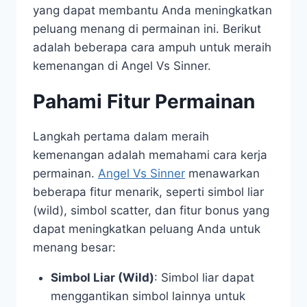
yang dapat membantu Anda meningkatkan
peluang menang di permainan ini. Berikut
adalah beberapa cara ampuh untuk meraih
kemenangan di Angel Vs Sinner.
Pahami Fitur Permainan
Langkah pertama dalam meraih
kemenangan adalah memahami cara kerja
permainan.
Angel Vs Sinner
menawarkan
beberapa fitur menarik, seperti simbol liar
(wild), simbol scatter, dan fitur bonus yang
dapat meningkatkan peluang Anda untuk
menang besar:
Simbol Liar (Wild)
: Simbol liar dapat
menggantikan simbol lainnya untuk