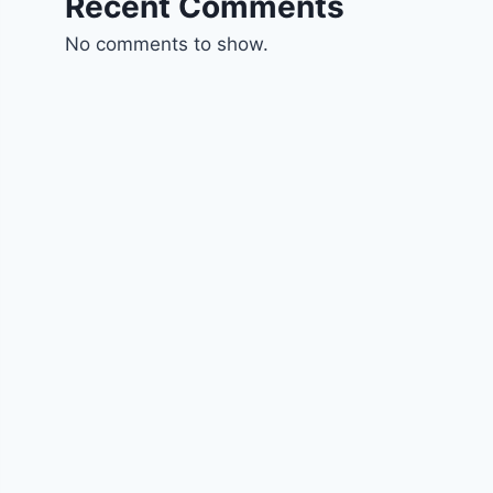
Recent Comments
No comments to show.