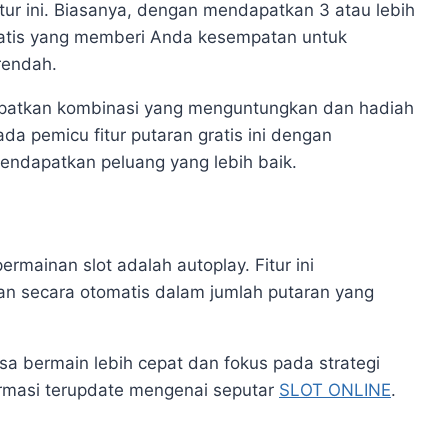
r ini. Biasanya, dengan mendapatkan 3 atau lebih
ratis yang memberi Anda kesempatan untuk
rendah.
apatkan kombinasi yang menguntungkan dan hadiah
da pemicu fitur putaran gratis ini dengan
ndapatkan peluang yang lebih baik.
rmainan slot adalah autoplay. Fitur ini
n secara otomatis dalam jumlah putaran yang
a bermain lebih cepat dan fokus pada strategi
formasi terupdate mengenai seputar
SLOT ONLINE
.