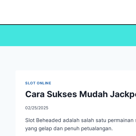
Skip
to
content
SLOT ONLINE
Cara Sukses Mudah Jackpo
02/25/2025
Slot Beheaded adalah salah satu permainan 
yang gelap dan penuh petualangan.