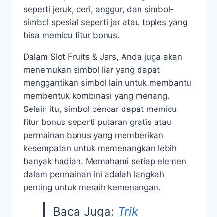
seperti jeruk, ceri, anggur, dan simbol-
simbol spesial seperti jar atau toples yang
bisa memicu fitur bonus.
Dalam Slot Fruits & Jars, Anda juga akan
menemukan simbol liar yang dapat
menggantikan simbol lain untuk membantu
membentuk kombinasi yang menang.
Selain itu, simbol pencar dapat memicu
fitur bonus seperti putaran gratis atau
permainan bonus yang memberikan
kesempatan untuk memenangkan lebih
banyak hadiah. Memahami setiap elemen
dalam permainan ini adalah langkah
penting untuk meraih kemenangan.
Baca Juga:
Trik