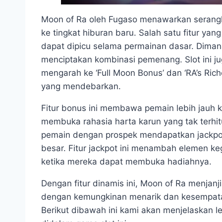
Moon of Ra oleh Fugaso menawarkan serangk
ke tingkat hiburan baru. Salah satu fitur ya
dapat dipicu selama permainan dasar. Dima
menciptakan kombinasi pemenang. Slot ini 
mengarah ke ‘Full Moon Bonus’ dan ‘RA’s Ric
yang mendebarkan.
Fitur bonus ini membawa pemain lebih jauh 
membuka rahasia harta karun yang tak terhitu
pemain dengan prospek mendapatkan jackpo
besar. Fitur jackpot ini menambah elemen 
ketika mereka dapat membuka hadiahnya.
Dengan fitur dinamis ini, Moon of Ra menja
dengan kemungkinan menarik dan kesempata
Berikut dibawah ini kami akan menjelaskan le