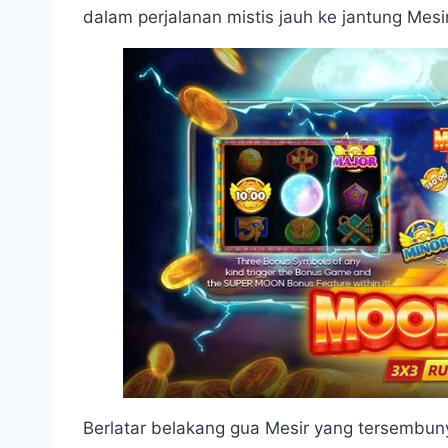
dalam perjalanan mistis jauh ke jantung Mesi
Berlatar belakang gua Mesir yang tersembuny