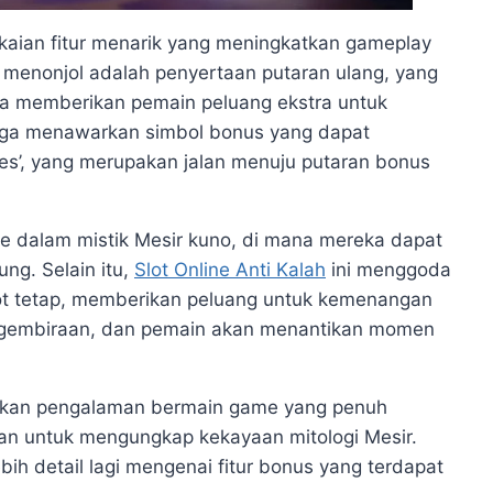
aian fitur menarik yang meningkatkan gameplay
ng menonjol adalah penyertaan putaran ulang, yang
na memberikan pemain peluang ekstra untuk
juga menawarkan simbol bonus yang dapat
hes’, yang merupakan jalan menuju putaran bonus
ke dalam mistik Mesir kuno, di mana mereka dapat
ng. Selain itu,
Slot Online Anti Kalah
ini menggoda
t tetap, memberikan peluang untuk kemenangan
kegembiraan, dan pemain akan menantikan momen
njikan pengalaman bermain game yang penuh
n untuk mengungkap kekayaan mitologi Mesir.
bih detail lagi mengenai fitur bonus yang terdapat