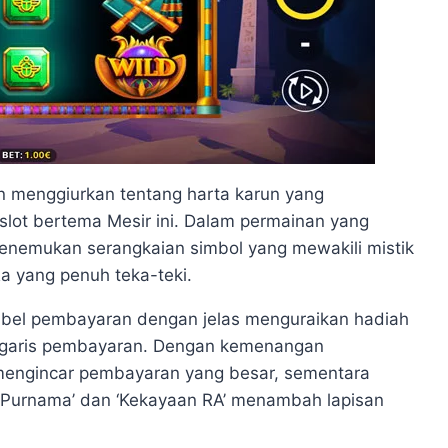
 menggiurkan tentang harta karun yang
slot bertema Mesir ini. Dalam permainan yang
enemukan serangkaian simbol yang mewakili mistik
Ra yang penuh teka-teki.
n tabel pembayaran dengan jelas menguraikan hadiah
 garis pembayaran. Dengan kemenangan
engincar pembayaran yang besar, sementara
an Purnama’ dan ‘Kekayaan RA’ menambah lapisan