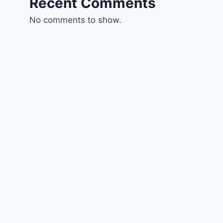
Recent Comments
No comments to show.