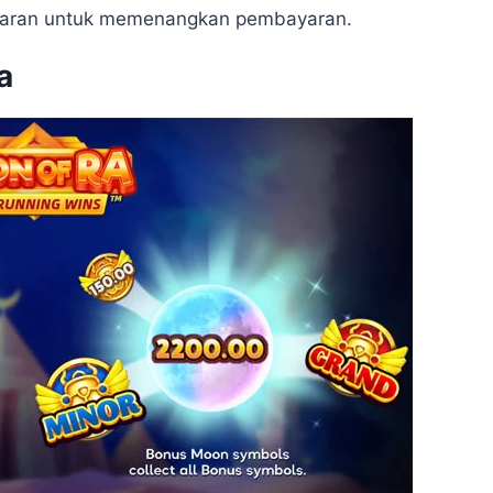
bayaran untuk memenangkan pembayaran.
a