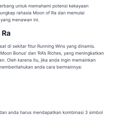
gerbang untuk memahami potensi kekayaan
ungkap rahasia Moon of Ra dan memulai
 yang menawan ini.
 Ra
t di sekitar fitur Running Wins yang dinamis.
l Moon Bonus’ dan ‘RA’s Riches, yang meningkatkan
. Oleh karena itu, jika anda ingin memainkan
n memberitahukan anda cara bermainnya:
dan anda harus mendapatkan kombinasi 3 simbol