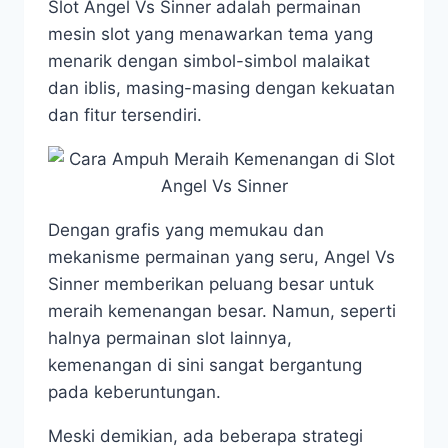
Slot Angel Vs Sinner adalah permainan
mesin slot yang menawarkan tema yang
menarik dengan simbol-simbol malaikat
dan iblis, masing-masing dengan kekuatan
dan fitur tersendiri.
Dengan grafis yang memukau dan
mekanisme permainan yang seru, Angel Vs
Sinner memberikan peluang besar untuk
meraih kemenangan besar. Namun, seperti
halnya permainan slot lainnya,
kemenangan di sini sangat bergantung
pada keberuntungan.
Meski demikian, ada beberapa strategi