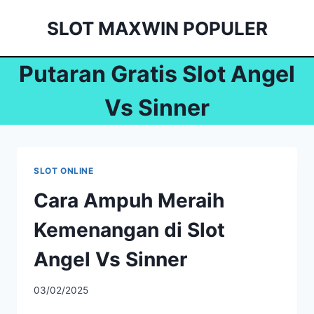
Skip
SLOT MAXWIN POPULER
to
content
Putaran Gratis Slot Angel
Vs Sinner
SLOT ONLINE
Cara Ampuh Meraih
Kemenangan di Slot
Angel Vs Sinner
03/02/2025