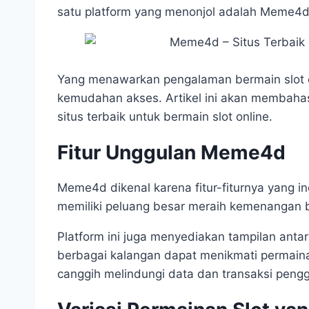
satu platform yang menonjol adalah Meme4d
Yang menawarkan pengalaman bermain slot on
kemudahan akses. Artikel ini akan membaha
situs terbaik untuk bermain slot online.
Fitur Unggulan Meme4d
Meme4d dikenal karena fitur-fiturnya yang in
memiliki peluang besar meraih kemenangan b
Platform ini juga menyediakan tampilan anta
berbagai kalangan dapat menikmati permaina
canggih melindungi data dan transaksi peng