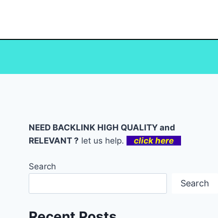
NEED BACKLINK HIGH QUALITY and
RELEVANT ?
let us help.
click here
Search
Search
Recent Posts