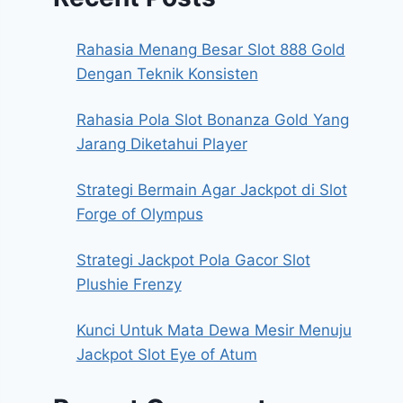
Rahasia Menang Besar Slot 888 Gold
Dengan Teknik Konsisten
Rahasia Pola Slot Bonanza Gold Yang
Jarang Diketahui Player
Strategi Bermain Agar Jackpot di Slot
Forge of Olympus
Strategi Jackpot Pola Gacor Slot
Plushie Frenzy
Kunci Untuk Mata Dewa Mesir Menuju
Jackpot Slot Eye of Atum