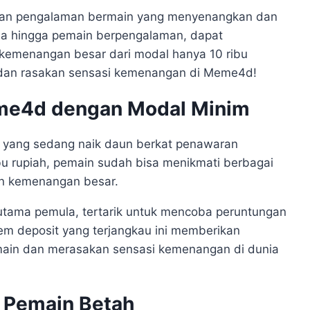
arkan pengalaman bermain yang menyenangkan dan
ula hingga pemain berpengalaman, dapat
kemenangan besar dari modal hanya 10 ribu
h dan rasakan sensasi kemenangan di Meme4d!
eme4d dengan Modal Minim
yang sedang naik daun berkat penawaran
u rupiah, pemain sudah bisa menikmati berbagai
an kemenangan besar.
utama pemula, tertarik untuk mencoba peruntungan
em deposit yang terjangkau ini memberikan
ermain dan merasakan sensasi kemenangan di dunia
 Pemain Betah