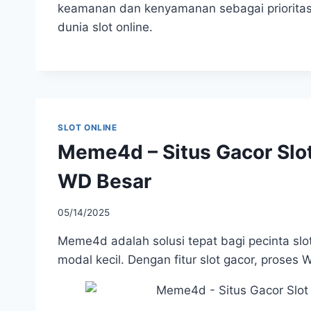
keamanan dan kenyamanan sebagai prioritas
dunia slot online.
SLOT ONLINE
Meme4d – Situs Gacor Slot
WD Besar
05/14/2025
Meme4d adalah solusi tepat bagi pecinta sl
modal kecil. Dengan fitur slot gacor, proses 