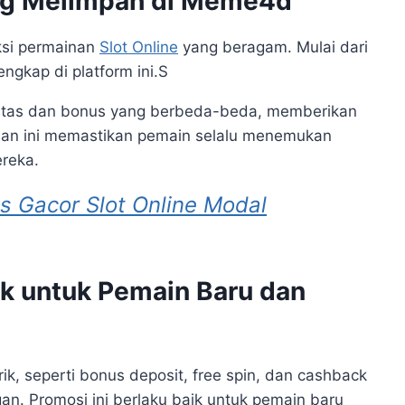
ang Melimpah di Meme4d
ksi permainan
Slot Online
yang beragam. Mulai dari
ngkap di platform ini.S
ilitas dan bonus yang berbeda-beda, memberikan
an ini memastikan pemain selalu menemukan
reka.
s Gacor Slot Online Modal
k untuk Pemain Baru dan
 seperti bonus deposit, free spin, dan cashback
. Promosi ini berlaku baik untuk pemain baru