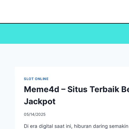
Skip
to
content
SLOT ONLINE
Meme4d – Situs Terbaik Be
Jackpot
05/14/2025
Di era digital saat ini, hiburan daring semaki