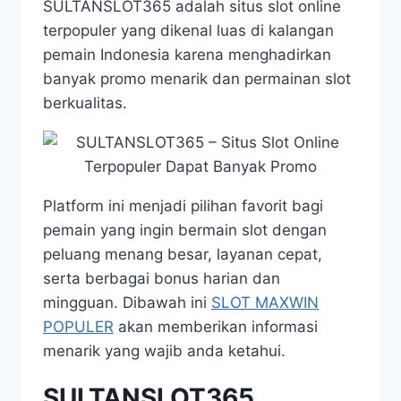
SULTANSLOT365 adalah situs slot online
terpopuler yang dikenal luas di kalangan
pemain Indonesia karena menghadirkan
banyak promo menarik dan permainan slot
berkualitas.
Platform ini menjadi pilihan favorit bagi
pemain yang ingin bermain slot dengan
peluang menang besar, layanan cepat,
serta berbagai bonus harian dan
mingguan. Dibawah ini
SLOT MAXWIN
POPULER
akan memberikan informasi
menarik yang wajib anda ketahui.
SULTANSLOT365