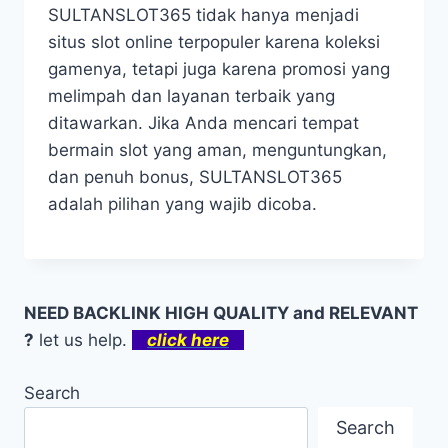
SULTANSLOT365 tidak hanya menjadi
situs slot online terpopuler karena koleksi
gamenya, tetapi juga karena promosi yang
melimpah dan layanan terbaik yang
ditawarkan. Jika Anda mencari tempat
bermain slot yang aman, menguntungkan,
dan penuh bonus, SULTANSLOT365
adalah pilihan yang wajib dicoba.
NEED BACKLINK HIGH QUALITY and RELEVANT
?
let us help.
click here
Search
Search