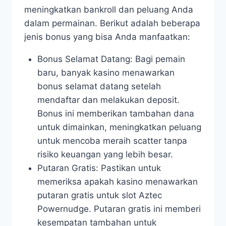
meningkatkan bankroll dan peluang Anda
dalam permainan. Berikut adalah beberapa
jenis bonus yang bisa Anda manfaatkan:
Bonus Selamat Datang: Bagi pemain
baru, banyak kasino menawarkan
bonus selamat datang setelah
mendaftar dan melakukan deposit.
Bonus ini memberikan tambahan dana
untuk dimainkan, meningkatkan peluang
untuk mencoba meraih scatter tanpa
risiko keuangan yang lebih besar.
Putaran Gratis: Pastikan untuk
memeriksa apakah kasino menawarkan
putaran gratis untuk slot Aztec
Powernudge. Putaran gratis ini memberi
kesempatan tambahan untuk