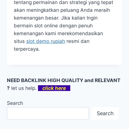
tentang permainan dan strategi yang tepat
akan meningkatkan peluang Anda meraih
kemenangan besar. Jika kalian Ingin
bermain slot online dengan penuh
kemenangan kami merekomendasikan
situs
slot demo rupiah
resmi dan
terpercaya.
NEED BACKLINK HIGH QUALITY and RELEVANT
?
let us help.
click here
Search
Search