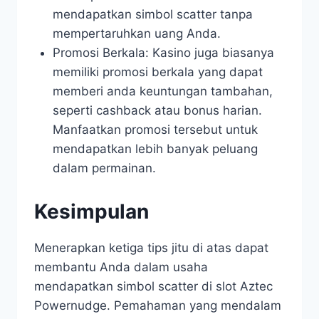
mendapatkan simbol scatter tanpa
mempertaruhkan uang Anda.
Promosi Berkala: Kasino juga biasanya
memiliki promosi berkala yang dapat
memberi anda keuntungan tambahan,
seperti cashback atau bonus harian.
Manfaatkan promosi tersebut untuk
mendapatkan lebih banyak peluang
dalam permainan.
Kesimpulan
​Menerapkan ketiga tips jitu di atas dapat
membantu Anda dalam usaha
mendapatkan simbol scatter di slot Aztec
Powernudge.​ Pemahaman yang mendalam