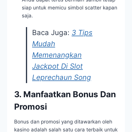
siap untuk memicu simbol scatter kapan
saja.
Baca Juga:
3 Tips
Mudah
Memenangkan
Jackpot Di Slot
Leprechaun Song
3. Manfaatkan Bonus Dan
Promosi
Bonus dan promosi yang ditawarkan oleh
kasino adalah salah satu cara terbaik untuk