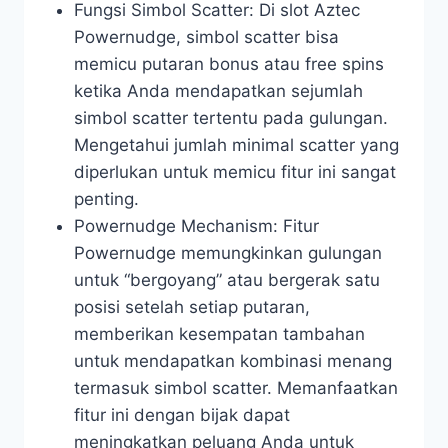
Fungsi Simbol Scatter: Di slot Aztec
Powernudge, simbol scatter bisa
memicu putaran bonus atau free spins
ketika Anda mendapatkan sejumlah
simbol scatter tertentu pada gulungan.
Mengetahui jumlah minimal scatter yang
diperlukan untuk memicu fitur ini sangat
penting.
Powernudge Mechanism: Fitur
Powernudge memungkinkan gulungan
untuk “bergoyang” atau bergerak satu
posisi setelah setiap putaran,
memberikan kesempatan tambahan
untuk mendapatkan kombinasi menang
termasuk simbol scatter. Memanfaatkan
fitur ini dengan bijak dapat
meningkatkan peluang Anda untuk