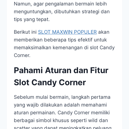
Namun, agar pengalaman bermain lebih
menguntungkan, dibutuhkan strategi dan
tips yang tepat.
Berikut ini
SLOT MAXWIN POPULER
akan
memberikan beberapa tips efektif untuk
memaksimalkan kemenangan di slot Candy
Corner.
Pahami Aturan dan Fitur
Slot Candy Corner
Sebelum mulai bermain, langkah pertama
yang wajib dilakukan adalah memahami
aturan permainan. Candy Corner memiliki
berbagai simbol khusus seperti wild dan
scatter yang dapat meningkatkan peluang