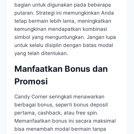
bagian untuk digunakan pada beberapa
putaran. Strategi ini memungkinkan Anda
tetap bermain lebih lama, meningkatkan
kemungkinan mendapatkan kombinasi
simbol yang menguntungkan. Jangan lupa
untuk selalu disiplin dengan batas modal
yang telah ditentukan.
Manfaatkan Bonus dan
Promosi
Candy Corner seringkali menawarkan
berbagai bonus, seperti bonus deposit
pertama, cashback, atau free spin.
Memanfaatkan bonus ini secara maksimal
bisa menambah modal bermain tanpa