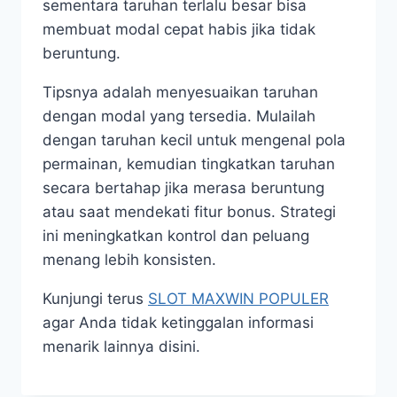
sementara taruhan terlalu besar bisa
membuat modal cepat habis jika tidak
beruntung.
Tipsnya adalah menyesuaikan taruhan
dengan modal yang tersedia. Mulailah
dengan taruhan kecil untuk mengenal pola
permainan, kemudian tingkatkan taruhan
secara bertahap jika merasa beruntung
atau saat mendekati fitur bonus. Strategi
ini meningkatkan kontrol dan peluang
menang lebih konsisten.
Kunjungi terus
SLOT MAXWIN POPULER
agar Anda tidak ketinggalan informasi
menarik lainnya disini.