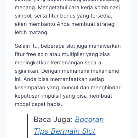
menang. Mengetahui cara kerja kombinasi
simbol, serta fitur bonus yang tersedia,
akan membantu Anda membuat strategi
lebih matang.
Selain itu, beberapa slot juga menawarkan
fitur free spin atau multiplier yang bisa
meningkatkan kemenangan secara
signifikan. Dengan memahami mekanisme
ini, Anda bisa memanfaatkan setiap
kesempatan yang muncul dan menghindari
keputusan impulsif yang bisa membuat
modal cepat habis.
Baca Juga:
Bocoran
Tips Bermain Slot