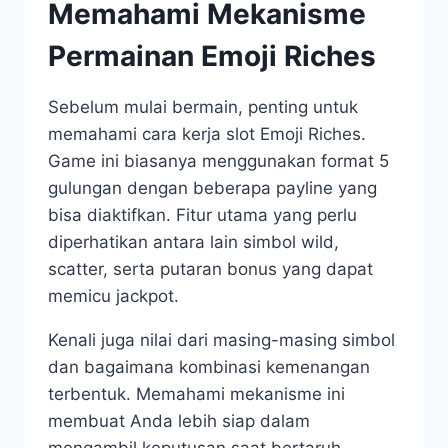
Memahami Mekanisme
Permainan Emoji Riches
Sebelum mulai bermain, penting untuk
memahami cara kerja slot Emoji Riches.
Game ini biasanya menggunakan format 5
gulungan dengan beberapa payline yang
bisa diaktifkan. Fitur utama yang perlu
diperhatikan antara lain simbol wild,
scatter, serta putaran bonus yang dapat
memicu jackpot.
Kenali juga nilai dari masing-masing simbol
dan bagaimana kombinasi kemenangan
terbentuk. Memahami mekanisme ini
membuat Anda lebih siap dalam