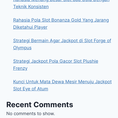
Teknik Konsisten
Rahasia Pola Slot Bonanza Gold Yang Jarang
Diketahui Player
Strategi Bermain Agar Jackpot di Slot Forge of
Olympus
Strategi Jackpot Pola Gacor Slot Plushie
Frenzy
Kunci Untuk Mata Dewa Mesir Menuju Jackpot
Slot Eye of Atum
Recent Comments
No comments to show.