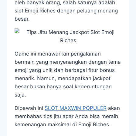
oleh banyak orang, salah satunya adalah
slot Emoji Riches dengan peluang menang
besar.
Game ini menawarkan pengalaman
bermain yang menyenangkan dengan tema
emoji yang unik dan berbagai fitur bonus
menarik. Namun, mendapatkan jackpot
besar bukan hanya soal keberuntungan
saja.
Dibawah ini
SLOT MAXWIN POPULER
akan
membahas tips jitu agar Anda bisa meraih
kemenangan maksimal di Emoji Riches.