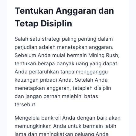
Tentukan Anggaran dan
Tetap Disiplin
Salah satu strategi paling penting dalam
perjudian adalah menetapkan anggaran.
Sebelum Anda mulai bermain Mining Rush,
tentukan berapa banyak uang yang dapat
Anda pertaruhkan tanpa mengganggu
keuangan pribadi Anda. Setelah Anda
menetapkan anggaran, tetaplah disiplin
dan jangan pernah melebihi batas
tersebut.
Mengelola bankroll Anda dengan baik akan
memungkinkan Anda untuk bermain lebih
lama dan meningkatkan peluang Anda