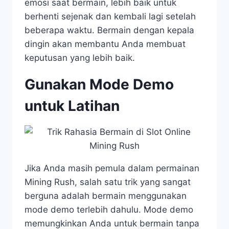
emosi saat bermain, lebih baik untuk
berhenti sejenak dan kembali lagi setelah
beberapa waktu. Bermain dengan kepala
dingin akan membantu Anda membuat
keputusan yang lebih baik.
Gunakan Mode Demo
untuk Latihan
Jika Anda masih pemula dalam permainan
Mining Rush, salah satu trik yang sangat
berguna adalah bermain menggunakan
mode demo terlebih dahulu. Mode demo
memungkinkan Anda untuk bermain tanpa