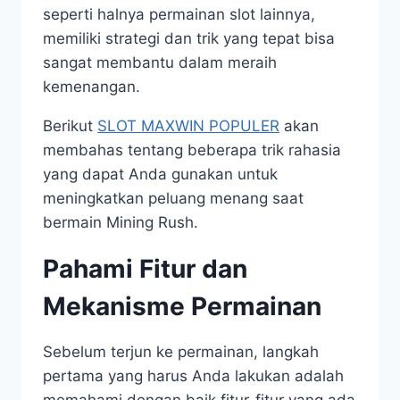
seperti halnya permainan slot lainnya,
memiliki strategi dan trik yang tepat bisa
sangat membantu dalam meraih
kemenangan.
Berikut
SLOT MAXWIN POPULER
akan
membahas tentang beberapa trik rahasia
yang dapat Anda gunakan untuk
meningkatkan peluang menang saat
bermain Mining Rush.
Pahami Fitur dan
Mekanisme Permainan
Sebelum terjun ke permainan, langkah
pertama yang harus Anda lakukan adalah
memahami dengan baik fitur-fitur yang ada