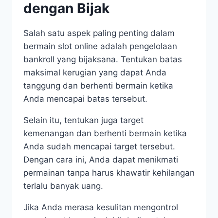
dengan Bijak
Salah satu aspek paling penting dalam
bermain slot online adalah pengelolaan
bankroll yang bijaksana. Tentukan batas
maksimal kerugian yang dapat Anda
tanggung dan berhenti bermain ketika
Anda mencapai batas tersebut.
Selain itu, tentukan juga target
kemenangan dan berhenti bermain ketika
Anda sudah mencapai target tersebut.
Dengan cara ini, Anda dapat menikmati
permainan tanpa harus khawatir kehilangan
terlalu banyak uang.
Jika Anda merasa kesulitan mengontrol