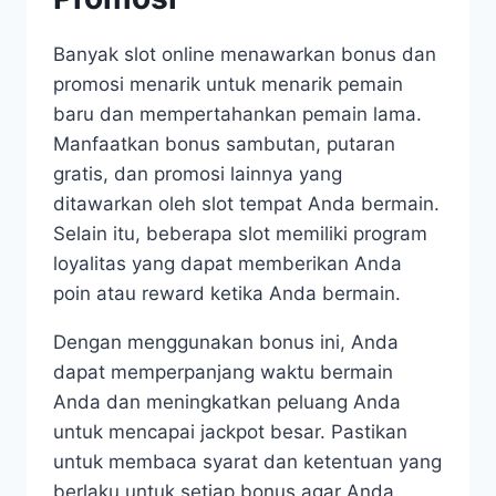
Banyak slot online menawarkan bonus dan
promosi menarik untuk menarik pemain
baru dan mempertahankan pemain lama.
Manfaatkan bonus sambutan, putaran
gratis, dan promosi lainnya yang
ditawarkan oleh slot tempat Anda bermain.
Selain itu, beberapa slot memiliki program
loyalitas yang dapat memberikan Anda
poin atau reward ketika Anda bermain.
Dengan menggunakan bonus ini, Anda
dapat memperpanjang waktu bermain
Anda dan meningkatkan peluang Anda
untuk mencapai jackpot besar. Pastikan
untuk membaca syarat dan ketentuan yang
berlaku untuk setiap bonus agar Anda