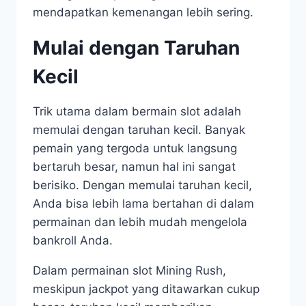
mendapatkan kemenangan lebih sering.
Mulai dengan Taruhan
Kecil
Trik utama dalam bermain slot adalah
memulai dengan taruhan kecil. Banyak
pemain yang tergoda untuk langsung
bertaruh besar, namun hal ini sangat
berisiko. Dengan memulai taruhan kecil,
Anda bisa lebih lama bertahan di dalam
permainan dan lebih mudah mengelola
bankroll Anda.
Dalam permainan slot Mining Rush,
meskipun jackpot yang ditawarkan cukup