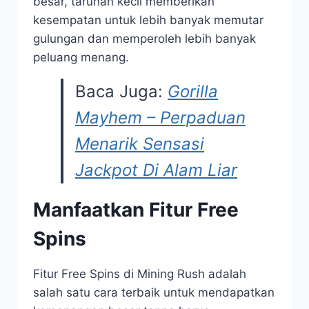
besar, taruhan kecil memberikan
kesempatan untuk lebih banyak memutar
gulungan dan memperoleh lebih banyak
peluang menang.
Baca Juga:
Gorilla
Mayhem – Perpaduan
Menarik Sensasi
Jackpot Di Alam Liar
Manfaatkan Fitur Free
Spins
Fitur Free Spins di Mining Rush adalah
salah satu cara terbaik untuk mendapatkan