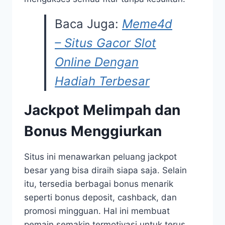
Baca Juga:
Meme4d
– Situs Gacor Slot
Online Dengan
Hadiah Terbesar
Jackpot Melimpah dan
Bonus Menggiurkan
Situs ini menawarkan peluang jackpot
besar yang bisa diraih siapa saja. Selain
itu, tersedia berbagai bonus menarik
seperti bonus deposit, cashback, dan
promosi mingguan. Hal ini membuat
pemain semakin termotivasi untuk terus