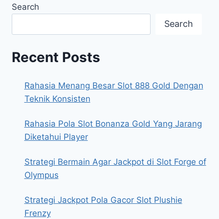
Search
Search
Recent Posts
Rahasia Menang Besar Slot 888 Gold Dengan
Teknik Konsisten
Rahasia Pola Slot Bonanza Gold Yang Jarang
Diketahui Player
Strategi Bermain Agar Jackpot di Slot Forge of
Olympus
Strategi Jackpot Pola Gacor Slot Plushie
Frenzy