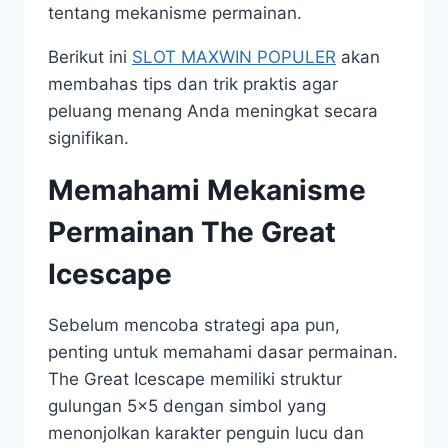
tentang mekanisme permainan.
Berikut ini
SLOT MAXWIN POPULER
akan
membahas tips dan trik praktis agar
peluang menang Anda meningkat secara
signifikan.
Memahami Mekanisme
Permainan The Great
Icescape
Sebelum mencoba strategi apa pun,
penting untuk memahami dasar permainan.
The Great Icescape memiliki struktur
gulungan 5×5 dengan simbol yang
menonjolkan karakter penguin lucu dan