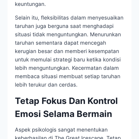
keuntungan.
Selain itu, fleksibilitas dalam menyesuaikan
taruhan juga berguna saat menghadapi
situasi tidak menguntungkan. Menurunkan
taruhan sementara dapat mencegah
kerugian besar dan memberi kesempatan
untuk memulai strategi baru ketika kondisi
lebih menguntungkan. Kecermatan dalam
membaca situasi membuat setiap taruhan
lebih terukur dan cerdas.
Tetap Fokus Dan Kontrol
Emosi Selama Bermain
Aspek psikologis sangat menentukan
keberhasilan di The Great Icescape. Tetap