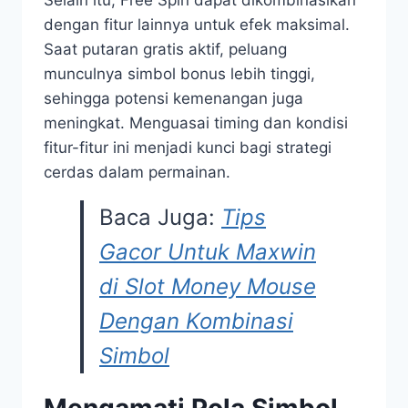
Selain itu, Free Spin dapat dikombinasikan
dengan fitur lainnya untuk efek maksimal.
Saat putaran gratis aktif, peluang
munculnya simbol bonus lebih tinggi,
sehingga potensi kemenangan juga
meningkat. Menguasai timing dan kondisi
fitur-fitur ini menjadi kunci bagi strategi
cerdas dalam permainan.
Baca Juga:
Tips
Gacor Untuk Maxwin
di Slot Money Mouse
Dengan Kombinasi
Simbol