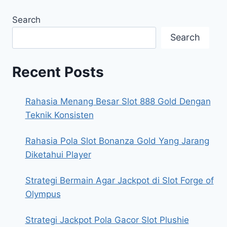
Search
Search
Recent Posts
Rahasia Menang Besar Slot 888 Gold Dengan
Teknik Konsisten
Rahasia Pola Slot Bonanza Gold Yang Jarang
Diketahui Player
Strategi Bermain Agar Jackpot di Slot Forge of
Olympus
Strategi Jackpot Pola Gacor Slot Plushie