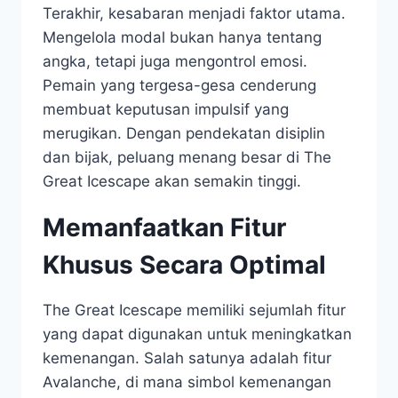
Terakhir, kesabaran menjadi faktor utama.
Mengelola modal bukan hanya tentang
angka, tetapi juga mengontrol emosi.
Pemain yang tergesa-gesa cenderung
membuat keputusan impulsif yang
merugikan. Dengan pendekatan disiplin
dan bijak, peluang menang besar di The
Great Icescape akan semakin tinggi.
Memanfaatkan Fitur
Khusus Secara Optimal
The Great Icescape memiliki sejumlah fitur
yang dapat digunakan untuk meningkatkan
kemenangan. Salah satunya adalah fitur
Avalanche, di mana simbol kemenangan