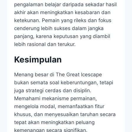
pengalaman belajar daripada sekadar hasil
akhir akan meningkatkan kesabaran dan
ketekunan. Pemain yang rileks dan fokus
cenderung lebih sukses dalam jangka
panjang, karena keputusan yang diambil
lebih rasional dan terukur.
Kesimpulan
Menang besar di The Great Icescape
bukan semata soal keberuntungan, tetapi
juga strategi cerdas dan disiplin.
Memahami mekanisme permainan,
mengelola modal, memanfaatkan fitur
khusus, dan menyesuaikan taruhan secara
tepat akan meningkatkan peluang
kemenangan secara signifikan.