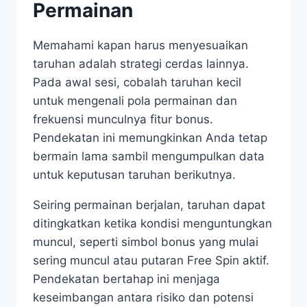
Permainan
Memahami kapan harus menyesuaikan
taruhan adalah strategi cerdas lainnya.
Pada awal sesi, cobalah taruhan kecil
untuk mengenali pola permainan dan
frekuensi munculnya fitur bonus.
Pendekatan ini memungkinkan Anda tetap
bermain lama sambil mengumpulkan data
untuk keputusan taruhan berikutnya.
Seiring permainan berjalan, taruhan dapat
ditingkatkan ketika kondisi menguntungkan
muncul, seperti simbol bonus yang mulai
sering muncul atau putaran Free Spin aktif.
Pendekatan bertahap ini menjaga
keseimbangan antara risiko dan potensi