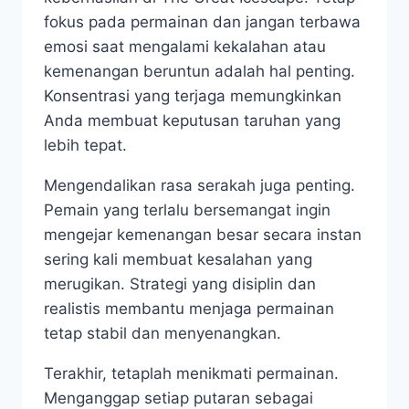
fokus pada permainan dan jangan terbawa
emosi saat mengalami kekalahan atau
kemenangan beruntun adalah hal penting.
Konsentrasi yang terjaga memungkinkan
Anda membuat keputusan taruhan yang
lebih tepat.
Mengendalikan rasa serakah juga penting.
Pemain yang terlalu bersemangat ingin
mengejar kemenangan besar secara instan
sering kali membuat kesalahan yang
merugikan. Strategi yang disiplin dan
realistis membantu menjaga permainan
tetap stabil dan menyenangkan.
Terakhir, tetaplah menikmati permainan.
Menganggap setiap putaran sebagai