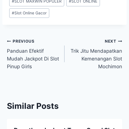
#
SLOT MAXWIN POPULER
#
SLOT ONLINE
#
Slot Online Gacor
Post
PREVIOUS
NEXT
Panduan Efektif
Trik Jitu Mendapatkan
navigation
Mudah Jackpot Di Slot
Kemenangan Slot
Pinup Girls
Mochimon
Similar Posts