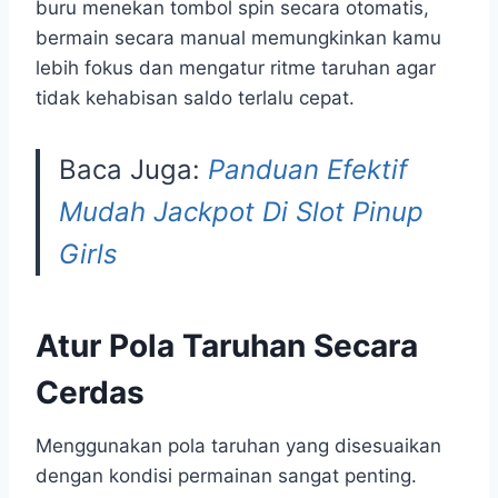
buru menekan tombol spin secara otomatis,
bermain secara manual memungkinkan kamu
lebih fokus dan mengatur ritme taruhan agar
tidak kehabisan saldo terlalu cepat.
Baca Juga:
Panduan Efektif
Mudah Jackpot Di Slot Pinup
Girls
Atur Pola Taruhan Secara
Cerdas
Menggunakan pola taruhan yang disesuaikan
dengan kondisi permainan sangat penting.