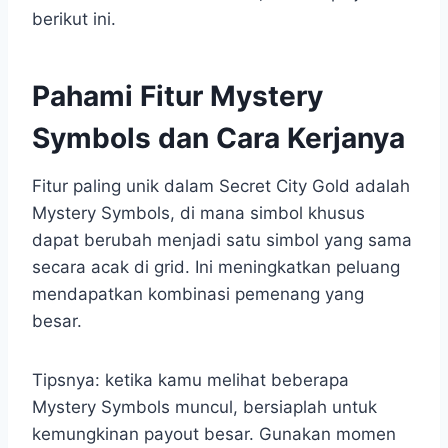
berikut ini.
Pahami Fitur Mystery
Symbols dan Cara Kerjanya
Fitur paling unik dalam Secret City Gold adalah
Mystery Symbols, di mana simbol khusus
dapat berubah menjadi satu simbol yang sama
secara acak di grid. Ini meningkatkan peluang
mendapatkan kombinasi pemenang yang
besar.
Tipsnya: ketika kamu melihat beberapa
Mystery Symbols muncul, bersiaplah untuk
kemungkinan payout besar. Gunakan momen