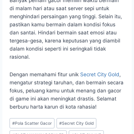
Banyak pemain gacor memilih waktu bermain
di malam hari atau saat server sepi untuk
menghindari persaingan yang tinggi. Selain itu,
pastikan kamu bermain dalam kondisi fokus
dan santai. Hindari bermain saat emosi atau
tergesa-gesa, karena keputusan yang diambil
dalam kondisi seperti ini seringkali tidak
rasional.
Dengan memahami fitur unik
Secret City Gold
,
mengatur strategi taruhan, dan bermain secara
fokus, peluang kamu untuk menang dan gacor
di game ini akan meningkat drastis. Selamat
berburu harta karun di kota rahasia!
Post
#
Pola Scatter Gacor
#
Secret City Gold
Tags: