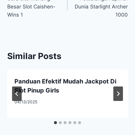
navigation
Besar Slot Caishen-
Dunia Starlight Archer
Wins 1
1000
Similar Posts
Panduan Efektif Mudah Jackpot Di
Slot Pinup Girls
04/13/2025