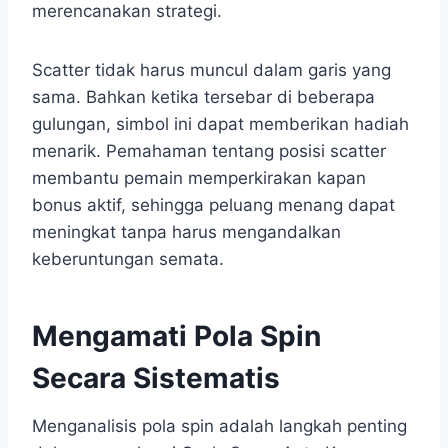
merencanakan strategi.
Scatter tidak harus muncul dalam garis yang
sama. Bahkan ketika tersebar di beberapa
gulungan, simbol ini dapat memberikan hadiah
menarik. Pemahaman tentang posisi scatter
membantu pemain memperkirakan kapan
bonus aktif, sehingga peluang menang dapat
meningkat tanpa harus mengandalkan
keberuntungan semata.
Mengamati Pola Spin
Secara Sistematis
Menganalisis pola spin adalah langkah penting