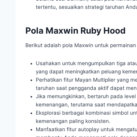
tertentu, sesuaikan strategi taruhan A
Pola Maxwin Ruby Hood
Berikut adalah pola Maxwin untuk permainan
Usahakan untuk mengumpulkan tiga atau 
yang dapat meningkatkan peluang keme
Perhatikan fitur Mayan Multiplier yang
taruhan saat pengganda aktif dapat meni
Jika memungkinkan, bertaruh pada leve
kemenangan, terutama saat mendapatka
Eksplorasi berbagai kombinasi simbol 
kemenangan paling konsisten.
Manfaatkan fitur autoplay untuk mengatu