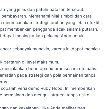
n yang jelas dan patuhi batasan tersebut.
l pembayaran. Memahami nilai simbol dan cara
merencanakan strategi taruhan yang lebih efektif.
 dapat memberikan pengganda acak selama putaran.
tif dapat meningkatkan peluang Anda untuk
ncar sebanyak mungkin, karena ini dapat memicu
k bertaruh di level maksimum.
 menjalankan beberapa putaran secara otomatis.
rhatian pada strategi dan pola permainan tanpa
erus.
 cobalah versi demo Ruby Hood. Ini memberikan
ermainan dan menguji strategi tanpa risiko
ngan dan kekalahan. Jika Anda melihat tren