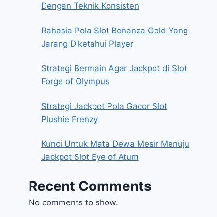
Dengan Teknik Konsisten
Rahasia Pola Slot Bonanza Gold Yang
Jarang Diketahui Player
Strategi Bermain Agar Jackpot di Slot
Forge of Olympus
Strategi Jackpot Pola Gacor Slot
Plushie Frenzy
Kunci Untuk Mata Dewa Mesir Menuju
Jackpot Slot Eye of Atum
Recent Comments
No comments to show.