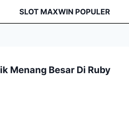
SLOT MAXWIN POPULER
ik Menang Besar Di Ruby