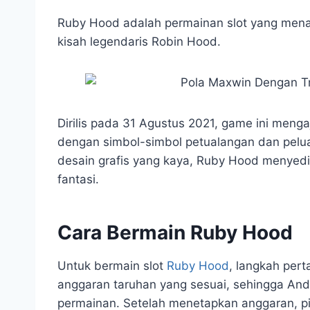
h
a
e
e
k
i
a
c
s
l
y
n
Ruby Hood adalah permainan slot yang menar
t
e
s
e
p
e
kisah legendaris Robin Hood.
s
b
e
g
e
A
o
n
r
p
o
g
a
p
k
e
m
r
Dirilis pada 31 Agustus 2021, game ini me
dengan simbol-simbol petualangan dan pel
desain grafis yang kaya, Ruby Hood menyedi
fantasi.
Cara Bermain Ruby Hood
Untuk bermain slot
Ruby Hood
, langkah per
anggaran taruhan yang sesuai, sehingga An
permainan. Setelah menetapkan anggaran, pi