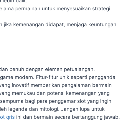
lebih baik.
elama permainan untuk menyesuaikan strategi
in jika kemenangan didapat, menjaga keuntungan
dan penuh dengan elemen petualangan,
game modern. Fitur-fitur unik seperti pengganda
 yang inovatif memberikan pengalaman bermain
 yang memukau dan potensi kemenangan yang
sempurna bagi para penggemar slot yang ingin
leh legenda dan mitologi. Jangan lupa untuk
lot qris
ini dan bermain secara bertanggung jawab.