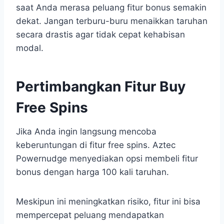
saat Anda merasa peluang fitur bonus semakin
dekat. Jangan terburu-buru menaikkan taruhan
secara drastis agar tidak cepat kehabisan
modal.
Pertimbangkan Fitur Buy
Free Spins
Jika Anda ingin langsung mencoba
keberuntungan di fitur free spins. Aztec
Powernudge menyediakan opsi membeli fitur
bonus dengan harga 100 kali taruhan.
Meskipun ini meningkatkan risiko, fitur ini bisa
mempercepat peluang mendapatkan