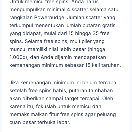
Untuk memicu free spins, Anda harus
mengumpulkan minimal 4 scatter selama satu
rangkaian Powernudge. Jumlah scatter yang
terkumpul menentukan jumlah putaran gratis
yang didapat, mulai dari 15 hingga 35 free
spins. Selama free spins, multiplier yang
muncul memiliki nilai lebih besar (hingga
1.000x), dan Anda dijamin mendapatkan
kemenangan minimum sebesar 15 kali taruhan.
Jika kemenangan minimum ini belum tercapai
setelah free spins habis, putaran tambahan
akan diberikan sampai target tercapai. Oleh
karena itu, fokuslah untuk memicu dan
memaksimalkan fitur free spins agar peluang
cuan besar terbuka lebar.