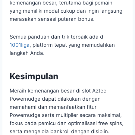
kemenangan besar, terutama bagi pemain
yang memiliki modal cukup dan ingin langsung
merasakan sensasi putaran bonus.
Semua panduan dan trik terbaik ada di
1001liga
, platform tepat yang memudahkan
langkah Anda.
Kesimpulan
Meraih kemenangan besar di slot Aztec
Powernudge dapat dilakukan dengan
memahami dan memanfaatkan fitur
Powernudge serta multiplier secara maksimal,
fokus pada pemicu dan optimalisasi free spins,
serta mengelola bankroll dengan disiplin.