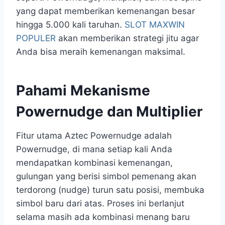
yang dapat memberikan kemenangan besar
hingga 5.000 kali taruhan.
SLOT MAXWIN
POPULER
akan memberikan strategi jitu agar
Anda bisa meraih kemenangan maksimal.
Pahami Mekanisme
Powernudge dan Multiplier
Fitur utama Aztec Powernudge adalah
Powernudge, di mana setiap kali Anda
mendapatkan kombinasi kemenangan,
gulungan yang berisi simbol pemenang akan
terdorong (nudge) turun satu posisi, membuka
simbol baru dari atas. Proses ini berlanjut
selama masih ada kombinasi menang baru