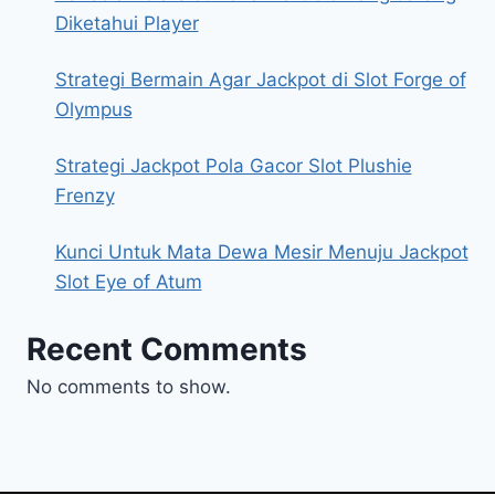
Diketahui Player
Strategi Bermain Agar Jackpot di Slot Forge of
Olympus
Strategi Jackpot Pola Gacor Slot Plushie
Frenzy
Kunci Untuk Mata Dewa Mesir Menuju Jackpot
Slot Eye of Atum
Recent Comments
No comments to show.