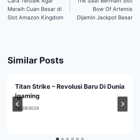
Cara Terbaik Agar
Trik Saat Bermain Slot
navigation
Meraih Cuan Besar di
Bow Of Artemis
Slot Amazon Kingdom
Dijamin Jackpot Besar
Similar Posts
Titan Strike – Revolusi Baru Di Dunia
Igaming
06/29/2024