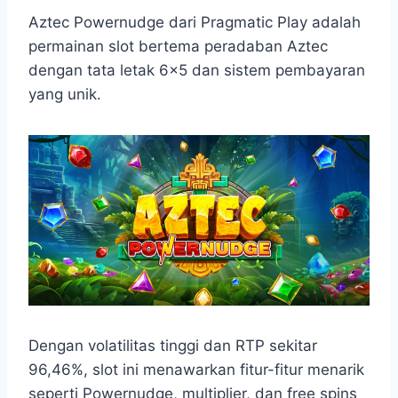
h
a
e
e
k
i
a
c
s
l
y
n
Aztec Powernudge dari Pragmatic Play adalah
t
e
s
e
p
e
permainan slot bertema peradaban Aztec
s
b
e
g
e
dengan tata letak 6×5 dan sistem pembayaran
A
o
n
r
yang unik.
p
o
g
a
p
k
e
m
r
Dengan volatilitas tinggi dan RTP sekitar
96,46%, slot ini menawarkan fitur-fitur menarik
seperti Powernudge, multiplier, dan free spins