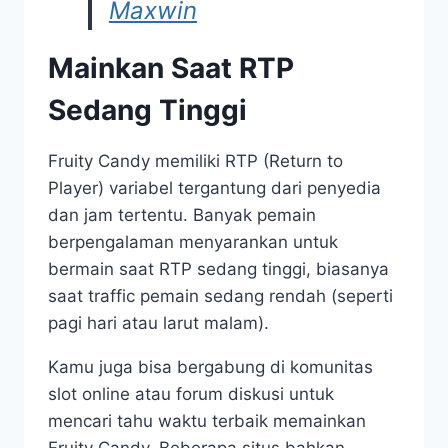
Maxwin
Mainkan Saat RTP
Sedang Tinggi
Fruity Candy memiliki RTP (Return to
Player) variabel tergantung dari penyedia
dan jam tertentu. Banyak pemain
berpengalaman menyarankan untuk
bermain saat RTP sedang tinggi, biasanya
saat traffic pemain sedang rendah (seperti
pagi hari atau larut malam).
Kamu juga bisa bergabung di komunitas
slot online atau forum diskusi untuk
mencari tahu waktu terbaik memainkan