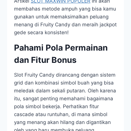
Artikel
SLOT MAXWIN POPULER
ini akan
membahas metode ampuh yang bisa kamu
gunakan untuk memaksimalkan peluang
menang di Fruity Candy dan meraih jackpot
gede secara konsisten!
Pahami Pola Permainan
dan Fitur Bonus
Slot Fruity Candy dirancang dengan sistem
grid dan kombinasi simbol buah yang bisa
meledak dalam sekali putaran. Oleh karena
itu, sangat penting memahami bagaimana
pola simbol bekerja. Perhatikan fitur
cascade atau runtuhan, di mana simbol
yang menang akan hilang dan digantikan
oleh yang baru membuka peluang