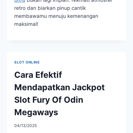
Girls
bukan lagi impian. Nikmati atmosfer
retro dan biarkan pinup cantik
membawamu menuju kemenangan
maksimal!
SLOT ONLINE
Cara Efektif
Mendapatkan Jackpot
Slot Fury Of Odin
Megaways
04/13/2025