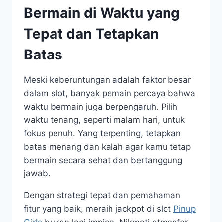
Bermain di Waktu yang
Tepat dan Tetapkan
Batas
Meski keberuntungan adalah faktor besar
dalam slot, banyak pemain percaya bahwa
waktu bermain juga berpengaruh. Pilih
waktu tenang, seperti malam hari, untuk
fokus penuh. Yang terpenting, tetapkan
batas menang dan kalah agar kamu tetap
bermain secara sehat dan bertanggung
jawab.
Dengan strategi tepat dan pemahaman
fitur yang baik, meraih jackpot di slot
Pinup