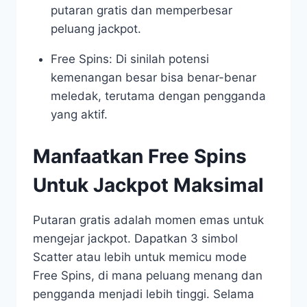
putaran gratis dan memperbesar
peluang jackpot.
Free Spins: Di sinilah potensi
kemenangan besar bisa benar-benar
meledak, terutama dengan pengganda
yang aktif.
Manfaatkan Free Spins
Untuk Jackpot Maksimal
Putaran gratis adalah momen emas untuk
mengejar jackpot. Dapatkan 3 simbol
Scatter atau lebih untuk memicu mode
Free Spins, di mana peluang menang dan
pengganda menjadi lebih tinggi. Selama