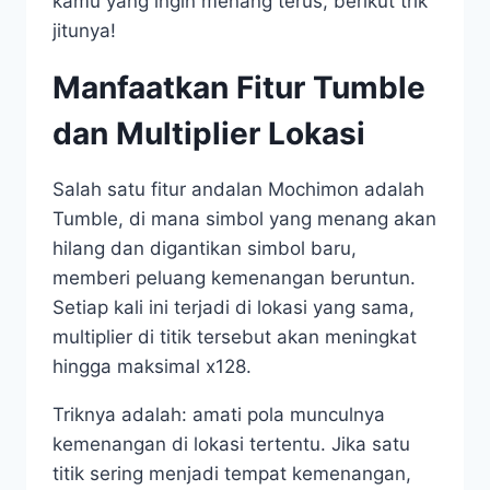
kamu yang ingin menang terus, berikut trik
jitunya!
Manfaatkan Fitur Tumble
dan Multiplier Lokasi
Salah satu fitur andalan Mochimon adalah
Tumble, di mana simbol yang menang akan
hilang dan digantikan simbol baru,
memberi peluang kemenangan beruntun.
Setiap kali ini terjadi di lokasi yang sama,
multiplier di titik tersebut akan meningkat
hingga maksimal x128.
Triknya adalah: amati pola munculnya
kemenangan di lokasi tertentu. Jika satu
titik sering menjadi tempat kemenangan,