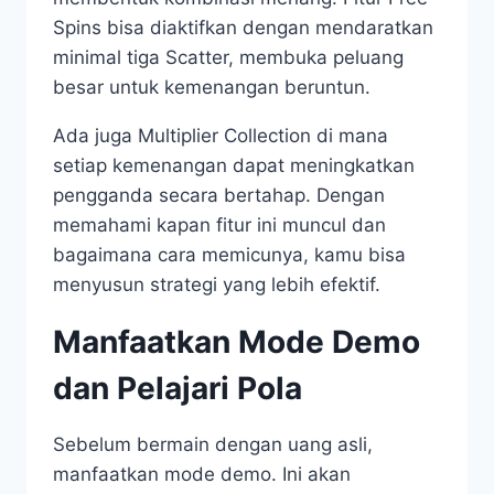
Spins bisa diaktifkan dengan mendaratkan
minimal tiga Scatter, membuka peluang
besar untuk kemenangan beruntun.
Ada juga Multiplier Collection di mana
setiap kemenangan dapat meningkatkan
pengganda secara bertahap. Dengan
memahami kapan fitur ini muncul dan
bagaimana cara memicunya, kamu bisa
menyusun strategi yang lebih efektif.
Manfaatkan Mode Demo
dan Pelajari Pola
Sebelum bermain dengan uang asli,
manfaatkan mode demo. Ini akan