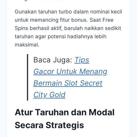
Gunakan taruhan turbo dalam nominal kecil
untuk memancing fitur bonus. Saat Free
Spins berhasil aktif, barulah naikkan sedikit
taruhan agar potensi hadiahnya lebih
maksimal.
Baca Juga:
Tips
Gacor Untuk Menang
Bermain Slot Secret
City Gold
Atur Taruhan dan Modal
Secara Strategis