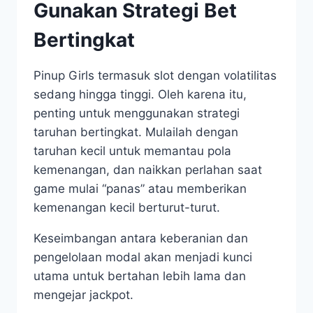
Gunakan Strategi Bet
Bertingkat
Pinup Girls termasuk slot dengan volatilitas
sedang hingga tinggi. Oleh karena itu,
penting untuk menggunakan strategi
taruhan bertingkat. Mulailah dengan
taruhan kecil untuk memantau pola
kemenangan, dan naikkan perlahan saat
game mulai “panas” atau memberikan
kemenangan kecil berturut-turut.
Keseimbangan antara keberanian dan
pengelolaan modal akan menjadi kunci
utama untuk bertahan lebih lama dan
mengejar jackpot.