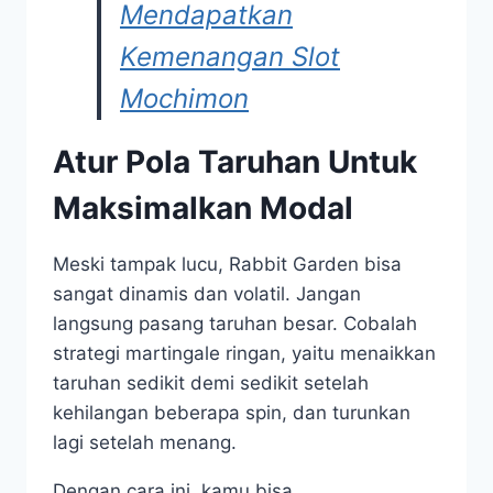
Mendapatkan
Kemenangan Slot
Mochimon
Atur Pola Taruhan Untuk
Maksimalkan Modal
Meski tampak lucu, Rabbit Garden bisa
sangat dinamis dan volatil. Jangan
langsung pasang taruhan besar. Cobalah
strategi martingale ringan, yaitu menaikkan
taruhan sedikit demi sedikit setelah
kehilangan beberapa spin, dan turunkan
lagi setelah menang.
Dengan cara ini, kamu bisa