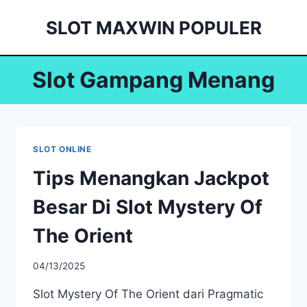
Skip
SLOT MAXWIN POPULER
to
content
Slot Gampang Menang
SLOT ONLINE
Tips Menangkan Jackpot
Besar Di Slot Mystery Of
The Orient
04/13/2025
Slot Mystery Of The Orient dari Pragmatic