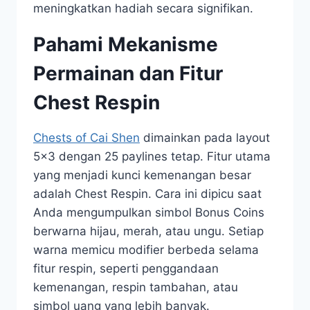
meningkatkan hadiah secara signifikan.
Pahami Mekanisme
Permainan dan Fitur
Chest Respin
Chests of Cai Shen
dimainkan pada layout
5×3 dengan 25 paylines tetap. Fitur utama
yang menjadi kunci kemenangan besar
adalah Chest Respin. Cara ini dipicu saat
Anda mengumpulkan simbol Bonus Coins
berwarna hijau, merah, atau ungu. Setiap
warna memicu modifier berbeda selama
fitur respin, seperti penggandaan
kemenangan, respin tambahan, atau
simbol uang yang lebih banyak.