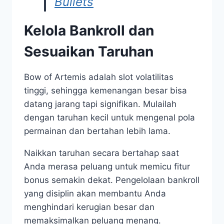
Bullets
Kelola Bankroll dan
Sesuaikan Taruhan
Bow of Artemis adalah slot volatilitas
tinggi, sehingga kemenangan besar bisa
datang jarang tapi signifikan. Mulailah
dengan taruhan kecil untuk mengenal pola
permainan dan bertahan lebih lama.
Naikkan taruhan secara bertahap saat
Anda merasa peluang untuk memicu fitur
bonus semakin dekat. Pengelolaan bankroll
yang disiplin akan membantu Anda
menghindari kerugian besar dan
memaksimalkan peluang menang.