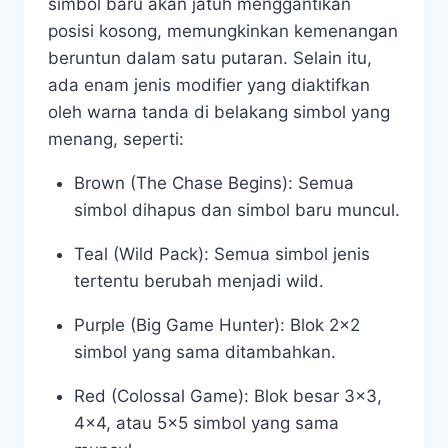
simbol baru akan jatuh menggantikan
posisi kosong, memungkinkan kemenangan
beruntun dalam satu putaran. Selain itu,
ada enam jenis modifier yang diaktifkan
oleh warna tanda di belakang simbol yang
menang, seperti:
Brown (The Chase Begins): Semua
simbol dihapus dan simbol baru muncul.
Teal (Wild Pack): Semua simbol jenis
tertentu berubah menjadi wild.
Purple (Big Game Hunter): Blok 2×2
simbol yang sama ditambahkan.
Red (Colossal Game): Blok besar 3×3,
4×4, atau 5×5 simbol yang sama