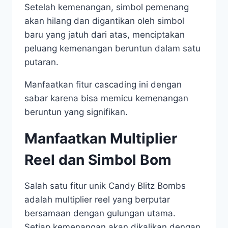
Setelah kemenangan, simbol pemenang
akan hilang dan digantikan oleh simbol
baru yang jatuh dari atas, menciptakan
peluang kemenangan beruntun dalam satu
putaran.
Manfaatkan fitur cascading ini dengan
sabar karena bisa memicu kemenangan
beruntun yang signifikan.
Manfaatkan Multiplier
Reel dan Simbol Bom
Salah satu fitur unik Candy Blitz Bombs
adalah multiplier reel yang berputar
bersamaan dengan gulungan utama.
Setiap kemenangan akan dikalikan dengan