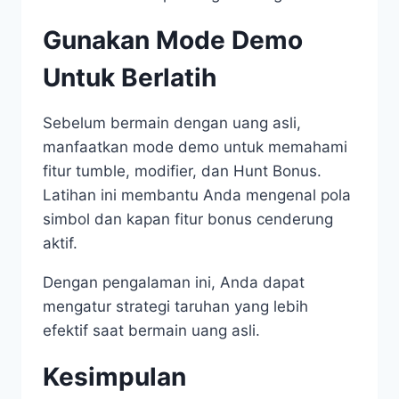
Gunakan Mode Demo
Untuk Berlatih
Sebelum bermain dengan uang asli,
manfaatkan mode demo untuk memahami
fitur tumble, modifier, dan Hunt Bonus.
Latihan ini membantu Anda mengenal pola
simbol dan kapan fitur bonus cenderung
aktif.
Dengan pengalaman ini, Anda dapat
mengatur strategi taruhan yang lebih
efektif saat bermain uang asli.
Kesimpulan