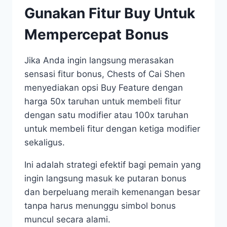
Gunakan Fitur Buy Untuk
Mempercepat Bonus
Jika Anda ingin langsung merasakan
sensasi fitur bonus, Chests of Cai Shen
menyediakan opsi Buy Feature dengan
harga 50x taruhan untuk membeli fitur
dengan satu modifier atau 100x taruhan
untuk membeli fitur dengan ketiga modifier
sekaligus.
Ini adalah strategi efektif bagi pemain yang
ingin langsung masuk ke putaran bonus
dan berpeluang meraih kemenangan besar
tanpa harus menunggu simbol bonus
muncul secara alami.