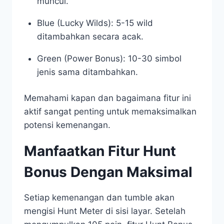
muncul.
Blue (Lucky Wilds): 5-15 wild
ditambahkan secara acak.
Green (Power Bonus): 10-30 simbol
jenis sama ditambahkan.
Memahami kapan dan bagaimana fitur ini
aktif sangat penting untuk memaksimalkan
potensi kemenangan.
Manfaatkan Fitur Hunt
Bonus Dengan Maksimal
Setiap kemenangan dan tumble akan
mengisi Hunt Meter di sisi layar. Setelah