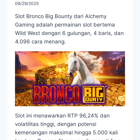
06/29/2025
Slot Bronco Big Bounty dari Alchemy
Gaming adalah permainan slot bertema
Wild West dengan 6 gulungan, 4 baris, dan
4.096 cara menang.
Slot ini menawarkan RTP 96,24% dan
volatilitas tinggi, dengan potensi
kemenangan maksimal hingga 5.000 kali