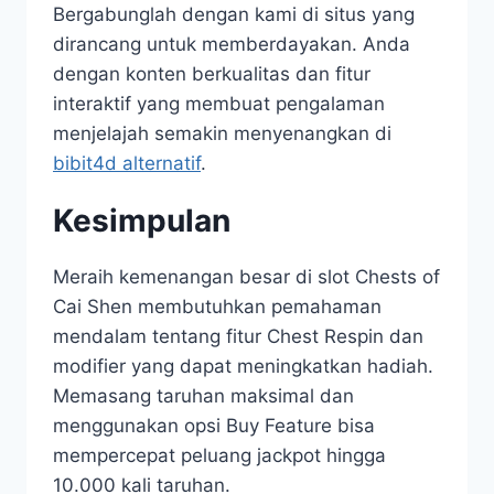
Bergabunglah dengan kami di situs yang
dirancang untuk memberdayakan. Anda
dengan konten berkualitas dan fitur
interaktif yang membuat pengalaman
menjelajah semakin menyenangkan di
bibit4d alternatif
.
Kesimpulan
Meraih kemenangan besar di slot Chests of
Cai Shen membutuhkan pemahaman
mendalam tentang fitur Chest Respin dan
modifier yang dapat meningkatkan hadiah.
Memasang taruhan maksimal dan
menggunakan opsi Buy Feature bisa
mempercepat peluang jackpot hingga
10.000 kali taruhan.