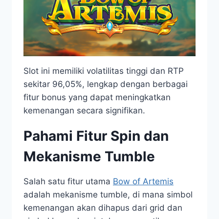
Slot ini memiliki volatilitas tinggi dan RTP
sekitar 96,05%, lengkap dengan berbagai
fitur bonus yang dapat meningkatkan
kemenangan secara signifikan.
Pahami Fitur Spin dan
Mekanisme Tumble
Salah satu fitur utama
Bow of Artemis
adalah mekanisme tumble, di mana simbol
kemenangan akan dihapus dari grid dan