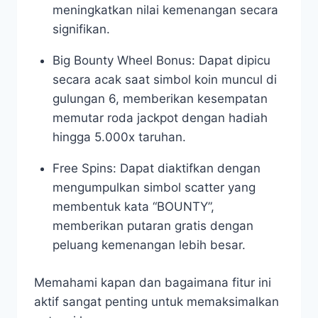
meningkatkan nilai kemenangan secara
signifikan.
Big Bounty Wheel Bonus: Dapat dipicu
secara acak saat simbol koin muncul di
gulungan 6, memberikan kesempatan
memutar roda jackpot dengan hadiah
hingga 5.000x taruhan.
Free Spins: Dapat diaktifkan dengan
mengumpulkan simbol scatter yang
membentuk kata “BOUNTY”,
memberikan putaran gratis dengan
peluang kemenangan lebih besar.
Memahami kapan dan bagaimana fitur ini
aktif sangat penting untuk memaksimalkan