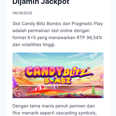
Dijamin Jackpot
06/29/2025
Slot Candy Blitz Bombs dari Pragmatic Play
adalah permainan slot online dengan
format 6×5 yang menawarkan RTP 96,54%
dan volatilitas tinggi.
Dengan tema manis penuh permen dan
fitur menarik seperti cascading symbols,