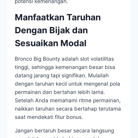
potensi kemenangan.
Manfaatkan Taruhan
Dengan Bijak dan
Sesuaikan Modal
Bronco Big Bounty adalah slot volatilitas
tinggi, sehingga kemenangan besar bisa
datang jarang tapi signifikan. Mulailah
dengan taruhan kecil untuk mengenal pola
permainan dan bertahan lebih lama.
Setelah Anda memahami ritme permainan,
naikkan taruhan secara bertahap terutama
saat mendekati fitur bonus.
Jangan bertaruh besar secara langsung